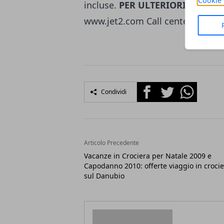
Cookie 
incluse.
PER ULTERIORI INFORM
www.jet2.com Call center: 199 4
Facebook
Twitter
Whatsapp
Condividi
Articolo Precedente
Vacanze in Crociera per Natale 2009 e
Capodanno 2010: offerte viaggio in croci
sul Danubio