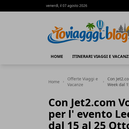
venerdì, il 07 agosto 2026
Io Viaggi Blog
HOME
ITINERARI VIAGGI E VACANZ
Offerte Viaggi e
Con Jet2.c
Home
Vacanze
Week dal 1
Con Jet2.com Vo
per l' evento 
dal 15 al 25 Ot