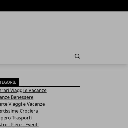
Cerca
TEGORIE
nerari Viaggi e Vacanze
anze Benessere
erte Viaggi e Vacanze
ertissime Crociera
opero Trasporti
re - Fiere - Eventi