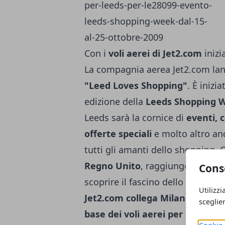
Con i
voli aerei di Jet2.com
inizi
La compagnia aerea Jet2.com lancia
"Leed Loves Shopping"
. È inizi
edizione della
Leeds Shopping We
Leeds sarà la cornice di
eventi, 
offerte speciali
e molto altro an
tutti gli amanti dello shopping.
Regno Unito
, raggiungere Leeds
Cons
scoprire il fascino dello Yorkshi
Utilizzi
Jet2.com collega Milano, Roma, 
sceglie
base dei voli aerei per Leefs pa