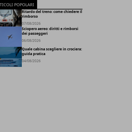
TICOLI POPOLARI
Ritardo del treno: come chiedere il
rimborso
07/08/2026
Sciopero aereo: diritti e rimborsi
dei passeggeri
06/08/2026
Quale cabina scegliere in crociera:
guida pratica
04/08/2026