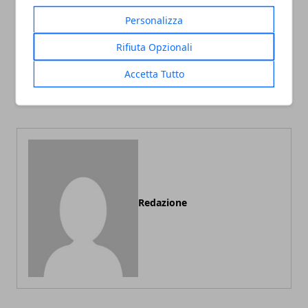
Personalizza
Articolo Precedente
Articolo Successivo
Rifiuta Opzionali
Vacanza a Jesolo (Venezia):
Vacanza a Santorini
spiagge e divertimenti,
(Grecia): le spiagge, il
Accetta Tutto
escursioni a Venezia, hotel
villaggio di Oia, il
di Jesolo
divertimento notturno
Redazione