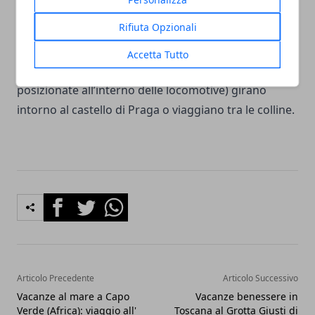
Ferrovia
: ospita una mostra permanente sulla storia
Rifiuta Opzionali
delle ferrovie nella Repubblica ceca e in uno spazio
di circa 2.500 metri quadrati espone bellissimi trenini
Accetta Tutto
in miniatura che a orari precisi (con minitelecamere
posizionate all’interno delle locomotive) girano
intorno al castello di Praga o viaggiano tra le colline.
Facebook
Twitter
Whatsapp
Articolo Precedente
Articolo Successivo
Vacanze al mare a Capo
Vacanze benessere in
Verde (Africa): viaggio all'
Toscana al Grotta Giusti di