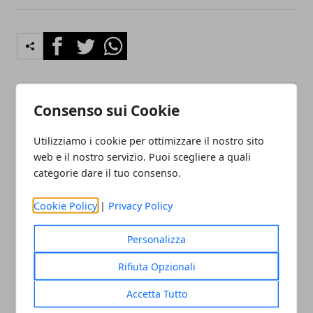
Facebook
Twitter
Whatsapp
Consenso sui Cookie
Articolo Precedente
Articolo Successivo
Borghi della Sicilia da
Agosto 2011 Vacanze al
Utilizziamo i cookie per ottimizzare il nostro sito
visitare: Castel di Tusa,
mare in Sardegna a San
web e il nostro servizio. Puoi scegliere a quali
Savoca e Montalbano
Teodoro: offerta viaggio
categorie dare il tuo consenso.
Elicona (Messina), Agira
dal 2 al 9 Agosto 2011
(Enna)
Cookie Policy
|
Privacy Policy
Personalizza
Rifiuta Opzionali
Accetta Tutto
Redazione