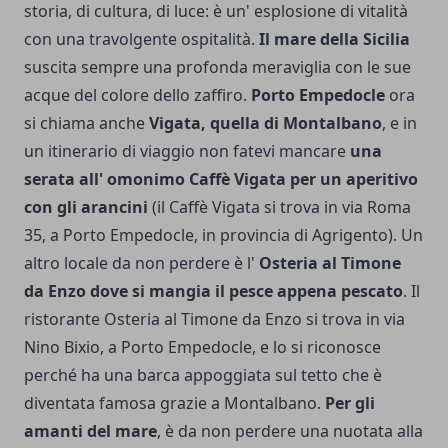
storia, di cultura, di luce: è un' esplosione di vitalità
con una travolgente ospitalità.
Il mare della Sicilia
suscita sempre una profonda meraviglia con le sue
acque del colore dello zaffiro.
Porto Empedocle
ora
si chiama anche
Vigata, quella di Montalbano
, e in
un itinerario di viaggio non fatevi mancare
una
serata all' omonimo Caffè Vigata per un aperitivo
con gli arancini
(il Caffè Vigata si trova in via Roma
35, a Porto Empedocle, in provincia di Agrigento). Un
altro locale da non perdere è l'
Osteria al Timone
da Enzo dove si man­gia il pesce appena pescato
. Il
ristorante Osteria al Timone da Enzo si trova in via
Nino Bixio, a Porto Empedocle, e lo si riconosce
perché ha una barca appoggiata sul tetto che è
diventata famosa grazie a Montalbano.
Per gli
amanti del mare
, è da non perdere una nuotata alla