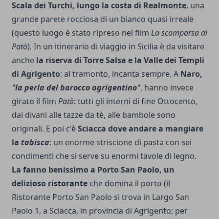
Scala dei Turchi, lungo la costa di Realmonte
, una
gran­de parete rocciosa di un bianco quasi irreale
(questo luogo è stato ripreso nel film
La scomparsa di
Patò
). In un itinerario di viaggio in Sicilia è da visitare
anche
la riserva di Torre Salsa e la Valle dei Tem­pli
di Agrigento
: al tramonto, incanta sempre.
A
Naro,
"la perla del barocco agri­gentino"
, hanno invece
girato il film
Pa­tò
: tutti gli interni di fine Ottocento,
dai divani alle tazze da tè, alle bambole sono
originali. E poi c'è
Sciacca dove andare a mangia­re
la
tabisca
: un enorme striscione di pasta con sei
condimenti che si serve su enormi tavole di legno.
La fanno benissimo a Porto San Paolo, un
delizioso ristorante
che domina il porto (il
Ristorante Porto San Paolo si trova in Largo San
Paolo 1, a Sciacca, in provincia di Agrigento; per