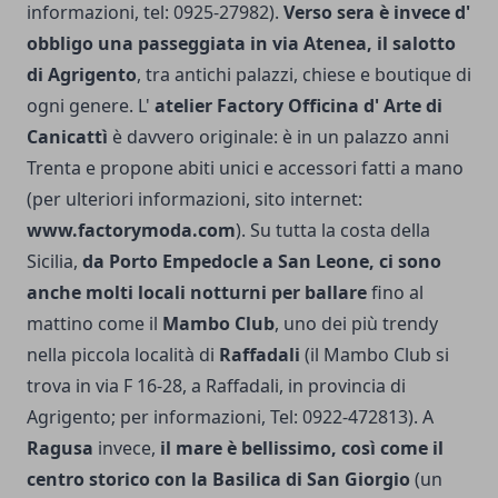
informazioni, tel: 0925-27982).
Verso sera è invece d'
obbligo una passeggiata in via Atenea, il salot­to
di Agrigento
, tra antichi palazzi, chiese e boutique di
ogni genere. L'
atelier Factory Officina d' Arte di
Canicattì
è davvero originale: è in un palazzo anni
Trenta e propone abiti unici e accessori fatti a mano
(per ulteriori informazioni, sito internet:
www.factorymoda.com
). Su tutta la costa della
Sicilia,
da Porto Empedocle a San Leone, ci sono
anche molti locali not­turni per ballare
fino al
mattino come il
Mambo Club
, uno dei più trendy
nella piccola località di
Raffadali
(il Mambo Club si
trova in via F 16-28, a Raffadali, in provincia di
Agrigento; per informazioni, Tel: 0922-472813). A
Ragusa
invece,
il mare è bellissimo, così come il
centro storico con la Basilica di San Giorgio
(un