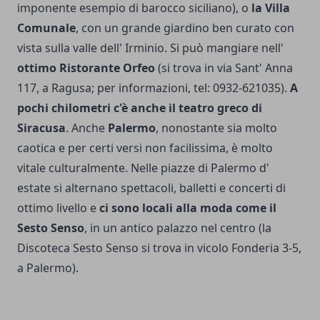
imponen­te esempio di barocco siciliano), o
la Villa
Comunale
, con un grande giardino ben curato con
vista sulla val­le dell' Irminio. Si può mangiare nell'
ottimo Ristorante Orfeo
(si trova in via Sant' Anna
117, a Ragusa; per informazioni, tel: 0932-621035).
A
pochi chilome­tri c'è anche il teatro greco di
Siracusa
. Anche
Palermo
, nonostante sia molto
caotica e per certi versi non facilissima, è molto
vitale culturalmente. Nelle piazze di Palermo d'
estate si alternano spettacoli, balletti e concerti di
ottimo livello e
ci so­no locali alla moda come il
Sesto Senso
, in un antico palazzo nel centro (la
Discoteca Sesto Senso si trova in vicolo Fonderia 3-5,
a Palermo).