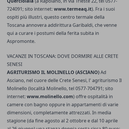
Querciolaia
(a Rapo­lano, in via Trieste 22, tel 0577-
724091; sito internet:
www.termeaq.it
). Fra i suoi
ospiti più illustri, questo centro termale della
Toscana annovera addirittura Ga­ribaldi, che venne
qui a curare i postumi della ferita subita in
Aspromonte.
VACANZE IN TOSCANA: DOVE DORMIRE ALLE CRETE
SENESI
AGRITURISMO IL MOLINELLO (ASCIANO)
Ad
Asciano, nel cuore delle Crete Senesi, l' agri­turismo Il
Molinello (località Molinello, tel 0577-704791; sito
internet:
www.molinello.com
) offre ospitalità in
camere con bagno oppure in appartamenti di varie
dimensioni, completamente attrezzati. In media
stagione (da fine agosto al 2 ottobre e dal 10 aprile
al 26 giugno) una stanza doppia costa circa 80 euro: