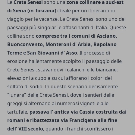
Le
Crete Senesi
sono una
zona collinare a sud-est
di Siena (in Toscana)
ideale per un itinerario di
viaggio per le vacanze. Le Crete Senesi sono uno dei
paesaggi più singolari e affascinanti d' Italia. Queste
colline sono
comprese tra i comuni di Asciano,
Buonconvento, Monteroni d' Arbia, Rapolano
Terme e San Giovan­ni d' Asso
. Il processo di
erosione ha lenta­mente scolpito il paesaggio delle
Crete Senesi, scavandovi i calanchi e le biancane:
elevazioni a cupola su cui affiorano i colori del
solfato di so­dio. In questo scenario decisamente
"lunare" delle Crete Senesi, dove i sentie­ri delle
greggi si alternano ai numerosi vi­gneti e alle
tartufaie,
passava l' antica via Cas­sia costruita dai
romani e ribattezzata via Francigena alla fine
dell' VIII secolo
, quando i franchi sconfissero i