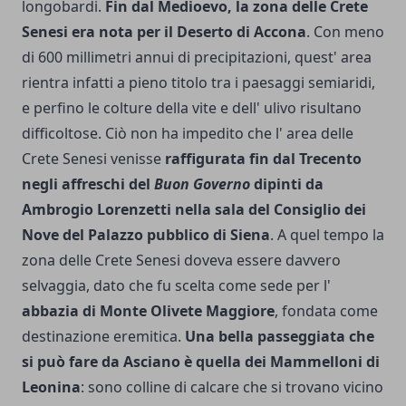
longobardi.
Fin dal Medioevo, la zona delle Crete
Senesi era nota per il De­serto di Accona
. Con meno
di 600 millime­tri annui di precipitazioni, quest' area
rien­tra infatti a pieno titolo tra i paesaggi semia­ridi,
e perfino le colture della vite e dell' uli­vo risultano
difficoltose. Ciò non ha impe­dito che l' area delle
Crete Senesi venisse
raffigurata fin dal Trecento
negli affreschi del
Buon Gover­no
dipinti da
Ambrogio Lorenzetti nella sa­la del Consiglio dei
Nove del Palazzo pubblico di Siena
. A quel tempo la
zona delle Crete Senesi doveva essere davvero
selvaggia, dato che fu scelta come se­de per l'
abbazia di Monte Olivete Maggio­re
, fondata come
destinazione eremitica.
Una bella passeggiata che
si può fare da Ascia­no è quella dei Mammelloni di
Leonina
: so­no colline di calcare che si trovano vicino