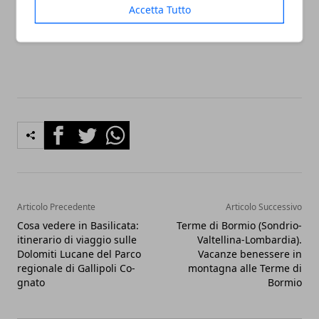
Accetta Tutto
INFORMAIONI:
Sito Internet:
www.cretesenesi.com
Facebook
Twitter
Whatsapp
Articolo Precedente
Articolo Successivo
Cosa vedere in Basilicata:
Terme di Bormio (Sondrio-
itinerario di viaggio sulle
Valtellina-Lombardia).
Dolomiti Lucane del Parco
Vacanze benessere in
regionale di Gallipoli Co­
montagna alle Terme di
gnato
Bormio