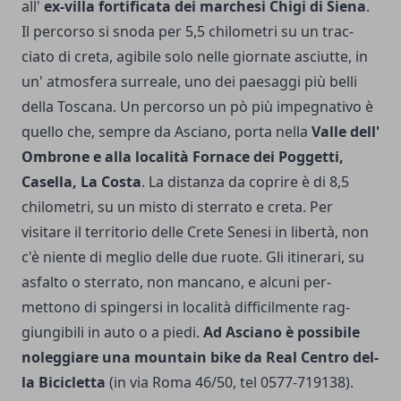
all'
ex-villa fortificata dei marchesi Chigi di Siena
.
Il percorso si snoda per 5,5 chilometri su un trac­
ciato di creta, agibile solo nelle giornate asciutte, in
un' atmosfera surreale, uno dei paesaggi più belli
della Toscana. Un percorso un pò più impegnativo è
quello che, sempre da Asciano, porta nella
Valle dell'
Ombrone e alla località Fornace dei Poggetti,
Casella, La Costa
. La distanza da coprire è di 8,5
chilometri, su un misto di sterrato e creta. Per
visitare il territorio delle Crete Senesi in liber­tà, non
c'è niente di meglio delle due ruote. Gli itinerari, su
asfalto o sterrato, non mancano, e alcuni per­
mettono di spingersi in località difficilmente rag­
giungibili in auto o a piedi.
Ad Asciano è possibile
noleggiare una mountain bike da Real Centro del­
la Bicicletta
(in via Roma 46/50, tel 0577-719138).