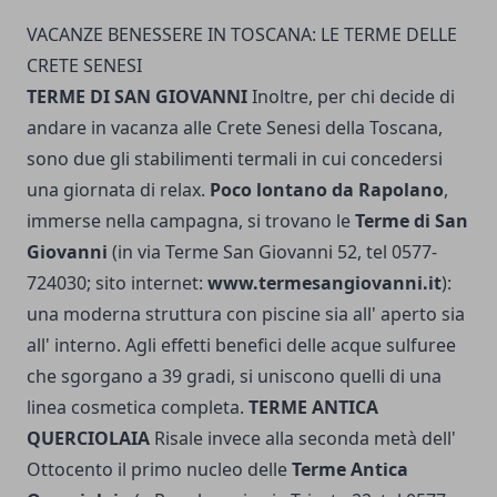
VACANZE BENESSERE IN TOSCANA: LE TERME DELLE
CRETE SENESI
TERME DI SAN GIOVANNI
Inoltre, per chi decide di
andare in vacanza alle Crete Senesi della Toscana,
sono due gli stabilimenti termali in cui conceder­si
una giornata di relax.
Poco lontano da Rapola­no
,
immerse nella campagna, si trovano le
Ter­me di San
Giovanni
(in via Terme San Giovanni 52, tel 0577-
724030; sito internet:
www.termesangiovanni.it
):
una moderna struttura con piscine sia all' aperto sia
all' interno. Agli effetti benefici delle acque sulfu­ree
che sgorgano a 39 gradi, si uniscono quelli di una
linea cosmetica completa.
TERME ANTICA
QUERCIOLAIA
Risale invece alla seconda metà dell'
Ottocento il primo nucleo delle
Terme Antica