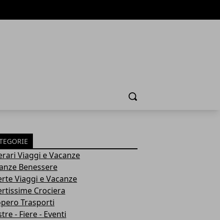
Cerca
TEGORIE
nerari Viaggi e Vacanze
anze Benessere
erte Viaggi e Vacanze
ertissime Crociera
opero Trasporti
re - Fiere - Eventi