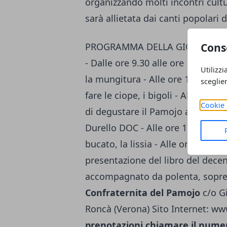
organizzando molti incontri cultur
sarà allietata dai canti popolari d
Cons
PROGRAMMA DELLA GIORNATA: 5
- Dalle ore 9.30 alle ore 17.00 rie
Utilizzi
la mungitura - Alle ore 10.00: im
sceglie
fare le ciope, i bigoli - Alle ore 1
Cookie 
di degustare il Pamojo accompag
Durello DOC - Alle ore 15.00: batter
bucato, la lissia - Alle ore 16.00:
presentazione del libro del dece
accompagnato da polenta, sopres
Confraternita del Pamojo
c/o G
Roncà (Verona) Sito Internet: w
prenotazioni chiamare il nume