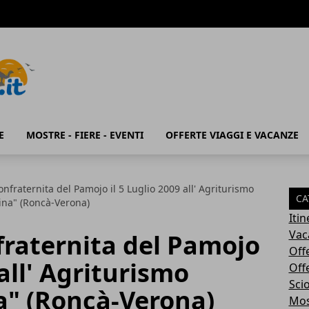
E
MOSTRE - FIERE - EVENTI
OFFERTE VIAGGI E VACANZE
onfraternita del Pamojo il 5 Luglio 2009 all' Agriturismo
CA
rina" (Roncà-Verona)
Iti
Vac
fraternita del Pamojo
Off
 all' Agriturismo
Off
Sci
a" (Roncà-Verona)
Most