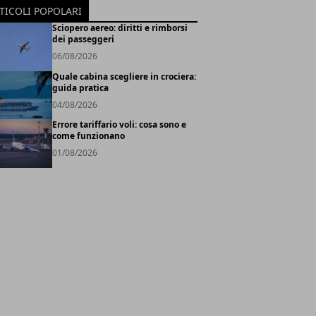
TICOLI POPOLARI
Sciopero aereo: diritti e rimborsi
dei passeggeri
06/08/2026
Quale cabina scegliere in crociera:
guida pratica
04/08/2026
Errore tariffario voli: cosa sono e
come funzionano
01/08/2026