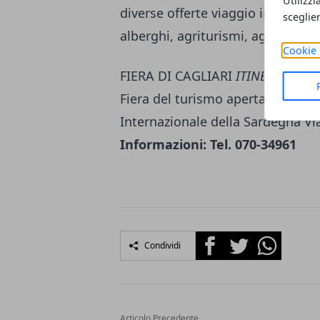
Utilizzi
diverse offerte viaggio in Sardeg
sceglie
alberghi, agriturismi, agenzie vi
Cookie 
FIERA DI CAGLIARI
ITINERARI IN
Fiera del turismo aperta al pubb
Internazionale della Sardegna Vi
Informazioni: Tel. 070-34961
Facebook
Twitter
Whatsapp
Condividi
Articolo Precedente