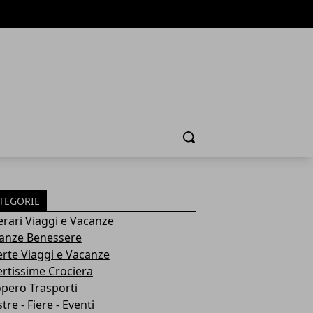
Cerca
TEGORIE
nerari Viaggi e Vacanze
anze Benessere
erte Viaggi e Vacanze
ertissime Crociera
opero Trasporti
re - Fiere - Eventi