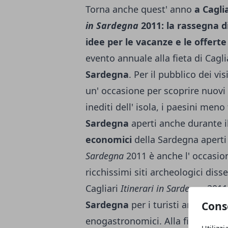
Torna anche quest' anno
a Cagli
in Sardegna
2011: la rassegna d
idee per le vacanze e le offerte
evento annuale alla fieta di Cagli
Sardegna
. Per il pubblico dei vis
un' occasione per scoprire nuovi 
inediti dell' isola, i paesini meno 
Sardegna
aperti anche durante i
economici
della Sardegna aperti t
Sardegna
2011 è anche l' occasion
ricchissimi siti archeologici disse
Cagliari
Itinerari in Sardegna
2011
Sardegna
per i turisti amanti de
Cons
enogastronomici. Alla fiera
Itine