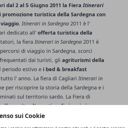
ari dal 2 al 5 Giugno 2011 la Fiera
Itinerari
i promozione turistica della Sardegna con
 viaggio
.
Itinerari in Sardegna
2011 è l'
ari dedicato all'
offerta turistica della
itatori, la fiera
Itinerari in Sardegna
2011 è
percorsi di viaggio in Sardegna, scorci
frequentati dai turisti, gli
agriturismi della
l periodo estivo e
i bed & breakfast
utto l' anno. La fiera di Cagliari
Itinerari in
e per riscoprire la storia della Sardegna e i
minati sul territorio sardo. La Fiera di
 offre molte
alternative di viaggio in
lla natura, del mare e dei percorsi
enso sui Cookie
rari in Sardegna
2011 è possibile valutare le