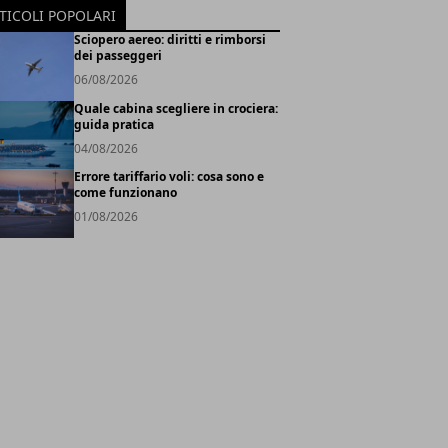
TICOLI POPOLARI
Sciopero aereo: diritti e rimborsi
dei passeggeri
06/08/2026
Quale cabina scegliere in crociera:
guida pratica
04/08/2026
Errore tariffario voli: cosa sono e
come funzionano
01/08/2026