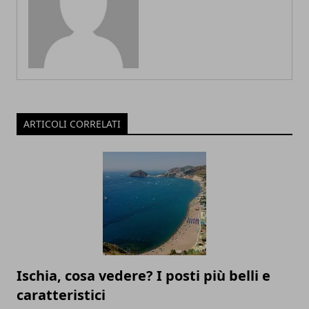
ARTICOLI CORRELATI
Ischia, cosa vedere? I posti più belli e
caratteristici