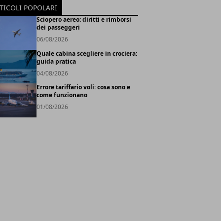
TICOLI POPOLARI
Sciopero aereo: diritti e rimborsi
dei passeggeri
06/08/2026
Quale cabina scegliere in crociera:
guida pratica
04/08/2026
Errore tariffario voli: cosa sono e
come funzionano
01/08/2026