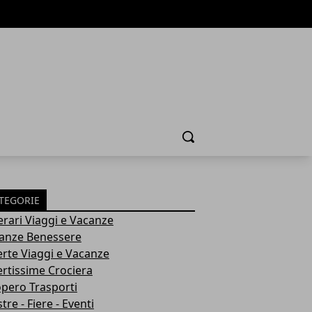
Cerca
TEGORIE
nerari Viaggi e Vacanze
anze Benessere
erte Viaggi e Vacanze
ertissime Crociera
opero Trasporti
re - Fiere - Eventi