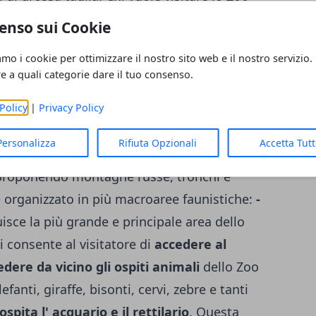
o, può scegliere il panormanrico
enso sui Cookie
o
: il treno raggiunge il suggestivo Lago dei
amo i cookie per ottimizzare il nostro sito web e il nostro servizio.
tti e cascate d' acqua è possibile ammirare
re a quali categorie dare il tuo consenso.
ami, orsi bruni, orsi polari e tanti altri
fari vi sono numerosi servizi: ci sono bar e
Policy
|
Privacy Policy
attrezzate per il pic nic per chi opta per un
Personalizza
Rifiuta Opzionali
Accetta Tut
 Fasano include anche delle attrazioni
, proponendo montagne russe, tronchi e
è organizzato in più macroaree faunistiche:
-
uisce la più grande e principale area dello
ri consente al visitatore di
accedere al
dere da vicino gli ospiti animali
dello Zoo
elefanti, giraffe, bisonti, cervi, zebre e tanti
pita l' acquario e il rettilario
. Questa