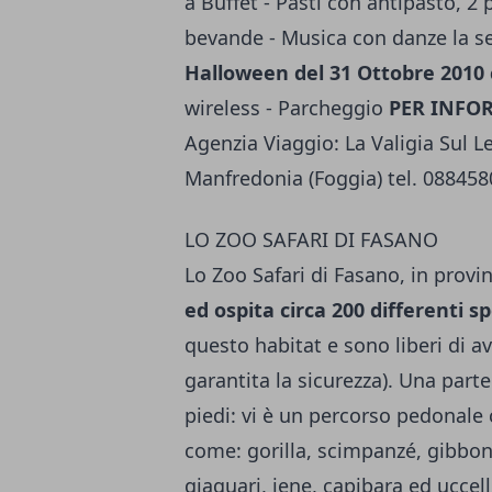
a Buffet - Pasti con antipasto, 2
bevande - Musica con danze la s
Halloween del 31 Ottobre 2010 
wireless - Parcheggio
PER INFO
Agenzia Viaggio: La Valigia Sul L
Manfredonia (Foggia) tel. 088458
LO ZOO SAFARI DI FASANO
Lo Zoo Safari di Fasano, in provin
ed ospita circa 200 differenti s
questo habitat e sono liberi di av
garantita la sicurezza). Una parte
piedi: vi è un percorso pedonale
come: gorilla, scimpanzé, gibboni
giaguari, iene, capibara ed uccell