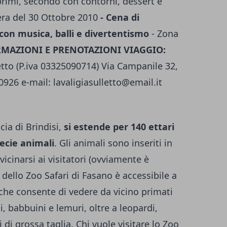
 primi, secondo con contorni, dessert e
era del 30 Ottobre 2010
- Cena di
con musica, balli e divertentismo
- Zona
RMAZIONI E PRENOTAZIONI VIAGGIO:
etto (P.iva 03325090714) Via Campanile 32,
0926 e-mail:
lavaligiasulletto@email.it
cia di Brindisi,
si estende per 140 ettari
pecie animali
. Gli animali sono inseriti in
vicinarsi ai visitatori (ovviamente è
 dello Zoo Safari di Fasano è accessibile a
 che consente di vedere da vicino primati
, babbuini e lemuri, oltre a leopardi,
i di grossa taglia. Chi vuole visitare lo Zoo