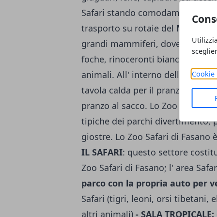
Safari stando comodamente sedut
Cons
trasporto su rotaie del
MetroZo
Utilizzi
grandi mammiferi, dove tra isolo
sceglie
foche, rinoceronti bianchi, ippopot
animali. All' interno dello Zoo Sa
Cookie 
tavola calda per il pranzo o aree 
pranzo al sacco. Lo Zoo Safari di
tipiche dei parchi divertimento
giostre. Lo Zoo Safari di Fasano 
IL SAFARI
: questo settore costit
Zoo Safari di Fasano; l' area Safa
parco con la propria auto per ve
Safari (tigri, leoni, orsi tibetani, 
altri animali)
- SALA TROPICALE: os