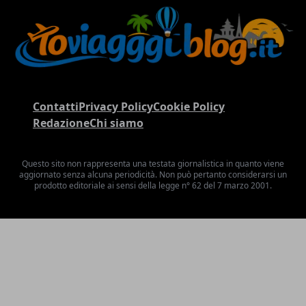
Contatti
Privacy Policy
Cookie Policy
Redazione
Chi siamo
Questo sito non rappresenta una testata giornalistica in quanto viene
aggiornato senza alcuna periodicità. Non può pertanto considerarsi un
prodotto editoriale ai sensi della legge n° 62 del 7 marzo 2001.