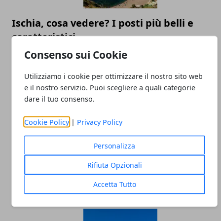
Ischia, cosa vedere? I posti più belli e
caratteristici
Consenso sui Cookie
13/06/2025
Utilizziamo i cookie per ottimizzare il nostro sito web
e il nostro servizio. Puoi scegliere a quali categorie
dare il tuo consenso.
Cookie Policy
|
Privacy Policy
Personalizza
Itinerario di Tre Giorni a Firenze: Musei,
Rifiuta Opzionali
Locali e Ristoranti da Non Perdere
Accetta Tutto
29/10/2024