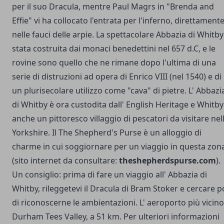
per il suo Dracula, mentre Paul Magrs in "Brenda and
Effie" vi ha collocato l'entrata per l'inferno, direttament
nelle fauci delle arpie. La spettacolare Abbazia di Whitby
stata costruita dai monaci benedettini nel 657 d.C, e le
rovine sono quello che ne rimane dopo l'ultima di una
serie di distruzioni ad opera di Enrico VIII (nel 1540) e di
un plurisecolare utilizzo come "cava" di pietre.
L' Abbazi
di Whitby è ora custodita dall' English Heritage e Whitby
anche un pittoresco villaggio di pescatori da visitare nel
Yorkshire. Il The Shepherd's Purse è un alloggio di
charme in cui soggiornare per un viaggio in questa zon
(sito internet da consultare:
theshepherdspurse.com
).
Un consiglio: prima di fare un viaggio all' Abbazia di
Whitby, rileggetevi il Dracula di Bram Stoker e cercare p
di riconoscerne le ambientazioni. L' aeroporto più vicino
Durham Tees Valley, a 51 km. Per ulteriori informazioni