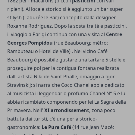
1862 per i macarons (piccoli
pasticcini
con vari
ripieni). Al locale storico si è aggiunto un bar super
stilysh (Ladurée le Bar) concepito dalla designer
Roxanne Rodriguez. Dopo la sosta tra tè e pasticcini,
il viaggio a Parigi continua con una visita al
Centre
Georges Pompidou
(rue Beaubourg; mètro:
Rambuteau o Hotel de Ville) . Nel vicino Café
Beaubourg è possibile gustare una tartare 5 stelle e
proseguire poi per la contigua fontana realizzata
dall' artista Niki de Saint Phalle, omaggio a Igor
Stravinskij: si narra che Coco Chanel abbia dedicato
al musicista il leggendario profumo Chanel N° 5 e lui
abbia ricambiato componendo per lei La Sagra della
Primavera. Nell'
XI arrondissement
, zona poco
battuta dai turisti, c'è una perla storico-
gastronomica:
Le Pure Café
(14 rue Jean Macé;