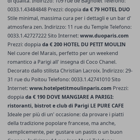
di qualità. Indirizzo: 109 rue de Bagnolet Telefono:
0033.1.43484848 Prezzi: doppia
da € 79
HOTEL DUO
Stile minimal, massima cura per i dettagli e un bar d'
atmosfera zen. Indirizzo: 11 rue du Temple Telefono:
0033.1.42727222 Sito Internet:
www.duoparis.com
Prezzi: doppia
da € 200
HOTEL DU PETIT MOULIN
Nel cuore del Marais, perfetto per un weekend
romantico a Parigi all' insegna di Coco Chanel.
Decorato dallo stilista Christian Lacroix. Indirizzo: 29-
31 rue du Poitou Telefono: 0033.1.42741010 Sito
Internet:
www.hotelpetitmoulinparis.com
Prezzi:
doppia
da € 190
DOVE MANGIARE A PARIGI:
ristoranti, bistrot e club di Parigi
LE PURE CAFE
Ideale per più di un' occasione: da provare i piatti
della tradizione popolare francese, ma anche,
semplicemente, per gustare un pastis o un buon