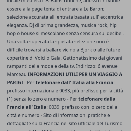
locale must era Les Bains Douche, adesso chi vuole
essere a la page tenta di entrare a Le Baron;
selezione accurata all' entrata basata sull' eccentrica
eleganza. Dj di prima grandezza, musica rock, hip
hop o house si mescolano senza censura sui decibel.
Una volta superata la spietata selezione non è
difficile trovarsi a ballare vicino a Bjork o alle future
copertine di Voici o Gala. Gettonatissimo dai giovani
rampanti della moda e della tv. Indirizzo: 6 avenue
Marceau
INFORMAZIONI UTILI PER UN VIAGGIO A
PARIGI
- Per
telefonare dall' Italia alla Francia
:
prefisso internazionale 0033, più prefisso per la città
(1) senza lo zero e numero - Per
telefonare dalla
Francia all' Italia
: 0039, prefisso con lo zero della
città e numero - Sito di informazioni pratiche e
dettagliate sulla Francia nel sito ufficiale del Turismo