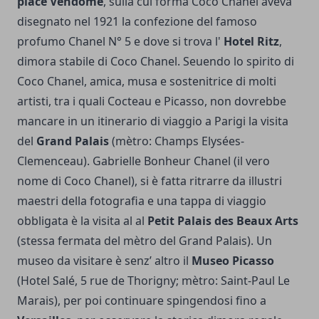
place Vendome
, sulla cui forma Coco Chanel aveva
disegnato nel 1921 la confezione del famoso
profumo Chanel N° 5 e dove si trova l'
Hotel Ritz
,
dimora stabile di Coco Chanel. Seuendo lo spirito di
Coco Chanel, amica, musa e sostenitrice di molti
artisti, tra i quali Cocteau e Picasso, non dovrebbe
mancare in un itinerario di viaggio a Parigi la visita
del
Grand Palais
(mètro: Champs Elysées-
Clemenceau). Gabrielle Bonheur Chanel (il vero
nome di Coco Chanel), si è fatta ritrarre da illustri
maestri della fotografia e una tappa di viaggio
obbligata è la visita al al
Petit Palais des Beaux Arts
(stessa fermata del mètro del Grand Palais). Un
museo da visitare è senz’ altro il
Museo Picasso
(Hotel Salé, 5 rue de Thorigny; mètro: Saint-Paul Le
Marais), per poi continuare spingendosi fino a