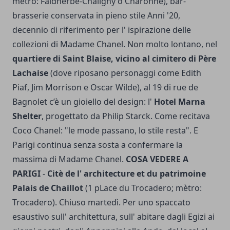
mètro: Faidherbe-Chaligny o Charonne), bar-
brasserie conservata in pieno stile Anni '20,
decennio di riferimento per l' ispirazione delle
collezioni di Madame Chanel. Non molto lontano, nel
quartiere di Saint Blaise, vicino al cimitero di Père
Lachaise
(dove riposano personaggi come Edith
Piaf, Jim Morrison e Oscar Wilde), al 19 di rue de
Bagnolet c’è un gioiello del design: l'
Hotel Marna
Shelter
, progettato da Philip Starck. Come recitava
Coco Chanel: "le mode passano, lo stile resta". E
Parigi continua senza sosta a confermare la
massima di Madame Chanel.
COSA VEDERE A
PARIGI
-
Citè de l' architecture et du patrimoine
Palais de Chaillot
(1 pLace du Trocadero; mètro:
Trocadero). Chiuso martedì. Per uno spaccato
esaustivo sull' architettura, sull' abitare dagli Egizi ai