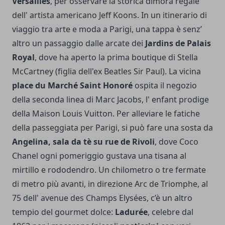
Versailles
, per osservare la storica dimora regale
dell' artista americano Jeff Koons. In un itinerario di
viaggio tra arte e moda a Parigi, una tappa è senz’
altro un passaggio dalle arcate dei
Jardins de Palais
Royal
, dove ha aperto la prima boutique di Stella
McCartney (figlia dell'ex Beatles Sir Paul). La vicina
place du Marché Saint Honoré
ospita il negozio
della seconda linea di Marc Jacobs, l' enfant prodige
della Maison Louis Vuitton.
Per alleviare le fatiche
della passeggiata per Parigi, si può fare una sosta da
Angelina, sala da tè su rue de Rivoli
, dove Coco
Chanel ogni pomeriggio gustava una tisana al
mirtillo e rododendro. Un chilometro o tre fermate
di metro più avanti, in direzione Arc de Triomphe, al
75 dell' avenue des Champs Elysées, c’è un altro
tempio del gourmet dolce:
Ladurée
, celebre dal