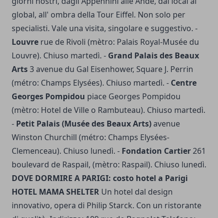
giorni nostri, dagli Appennini alle Ande, dal local al
global, all' ombra della Tour Eiffel. Non solo per
specialisti. Vale una visita, singolare e suggestivo. -
Louvre
rue de Rivoli (mètro: Palais Royal-Musée du
Louvre). Chiuso martedì. -
Grand Palais des Beaux
Arts
3 avenue du Gal Eisenhower, Square J. Perrin
(métro: Champs Elysées). Chiuso martedì. -
Centre
Georges Pompidou
piace Georges Pompidou
(mètro: Hotel de Ville o Rambuteau). Chiuso martedì.
-
Petit Palais (Musée des Beaux Arts)
avenue
Winston Churchill (métro: Champs Elysées-
Clemenceau). Chiuso lunedì. -
Fondation Cartier
261
boulevard de Raspail, (mètro: Raspail). Chiuso lunedì.
DOVE DORMIRE A PARIGI: costo hotel a Parigi
HOTEL MAMA SHELTER
Un hotel dal design
innovativo, opera di Philip Starck. Con un ristorante