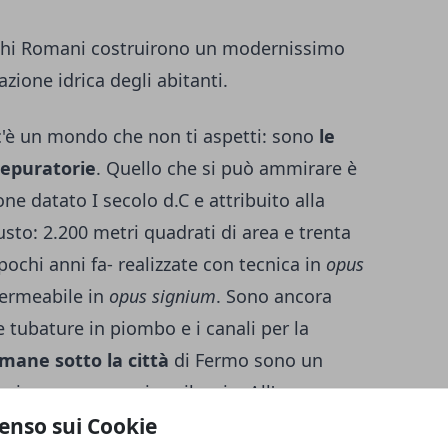
tichi Romani costruirono un modernissimo
azione idrica degli abitanti.
'è un mondo che non ti aspetti: sono
le
 epuratorie
. Quello che si può ammirare è
ne datato I secolo d.C e attribuito alla
sto: 2.200 metri quadrati di area e trenta
 pochi anni fa- realizzate con tecnica in
opus
ermeabile in
opus signium
. Sono ancora
le tubature in piombo e i canali per la
mane sotto la città
di Fermo sono un
cui regna un magico silenzio.
All'
enso sui Cookie
rranee vale la pena di
abbinare anche la