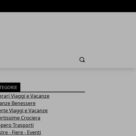
Cerca
TEGORIE
nerari Viaggi e Vacanze
anze Benessere
erte Viaggi e Vacanze
ertissime Crociera
opero Trasporti
re - Fiere - Eventi