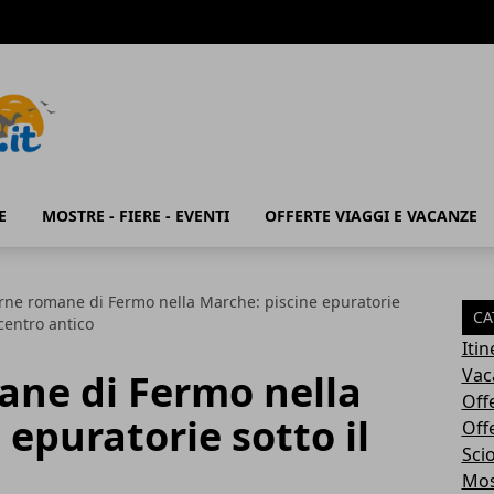
E
MOSTRE - FIERE - EVENTI
OFFERTE VIAGGI E VACANZE
erne romane di Fermo nella Marche: piscine epuratorie
CA
 centro antico
Iti
Vac
ane di Fermo nella
Off
 epuratorie sotto il
Off
Sci
Most