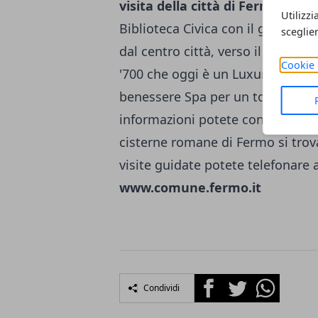
visita della città di Fermo
: potet
Utilizzi
Biblioteca Civica con il globo di C
sceglie
dal centro città, verso il mare,
tr
Cookie 
'700 che oggi è un Luxury Refuge
benessere Spa per un total welln
informazioni potete consultare il
cisterne romane di Fermo si trova
visite guidate potete telefonare
www.comune.fermo.it
Facebook
Twitter
Whatsapp
Condividi