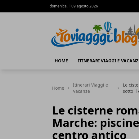
domenica, il 09 agosto 2026
Io Viaggi Blog
HOME
ITINERARI VIAGGI E VACANZ
Itinerari Viaggi e
Le cist
Home
Vacanze
sotto il
Le cisterne rom
Marche: piscine
centro antico