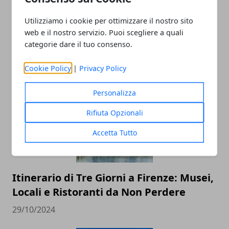
Utilizziamo i cookie per ottimizzare il nostro sito
web e il nostro servizio. Puoi scegliere a quali
Ischia, cosa vedere? I posti più belli e
categorie dare il tuo consenso.
caratteristici
13/06/2025
Cookie Policy
|
Privacy Policy
Personalizza
Rifiuta Opzionali
Accetta Tutto
Itinerario di Tre Giorni a Firenze: Musei,
Locali e Ristoranti da Non Perdere
29/10/2024