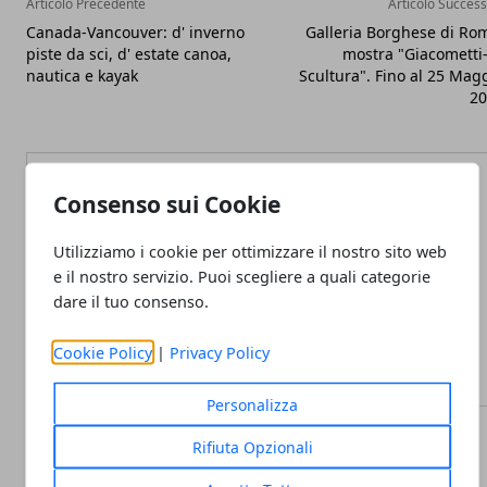
Articolo Precedente
Articolo Success
Canada-Vancouver: d' inverno
Galleria Borghese di Ro
piste da sci, d' estate canoa,
mostra "Giacometti
nautica e kayak
Scultura". Fino al 25 Mag
20
Consenso sui Cookie
Utilizziamo i cookie per ottimizzare il nostro sito web
Redazione
e il nostro servizio. Puoi scegliere a quali categorie
dare il tuo consenso.
Cookie Policy
|
Privacy Policy
Personalizza
Rifiuta Opzionali
ARTICOLI CORRELATI