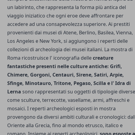
un labirinto, che rappresenta la forma più antica del
viaggio iniziatico che ogni eroe deve affrontare per
accedere ad una consapevolezza superiore. Ai prestiti
provenienti dai musei di Atene, Berlino, Basilea, Vienna,
Los Angeles e New York, si aggiungono i reperti delle
collezioni di archeologia dei musei italiani. La mostra di
Roma ricostruisce l' iconografia delle
creature
fantastiche presenti nelle culture antiche: Grifi,
Chimere, Gorgoni, Centauri, Sirene, Satiri, Arpie,
Sfinge, Minotauro, Tritone, Pegaso, Scilla e l' Idra di
Lerna
sono rappresentati su oggetti di tipologie divers
come sculture, terrecotte, vasellame, armi, affreschi e
mosaici. I reperti archeologici esposti in mostra
provengono da diversi ambiti culturali e cronologici: dall
Oriente alla Grecia, fino al mondo etrusco, italico e
romano.
Insieme ai reperti archeologici,
sono esposte 