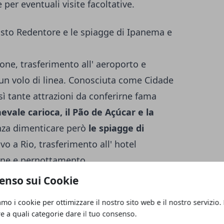
per eventuali visite facoltative.
isto Redentore e le spiagge di Ipanema e
ione, trasferimento all' aeroporto e
un volo di linea. Conosciuta come Cidade
sì tante attrazioni da conferirne fama
evale carioca, il Pão de Açúcar e la
za dimenticare però
le spiagge di
rivo a Rio, trasferimento all' hotel
ione e pernottamento.
enso sui Cookie
IONI E RELAX IN SPIAGGIA
amo i cookie per ottimizzare il nostro sito web e il nostro servizio.
sciati a disposizione ai viaggiatori per poter
re a quali categorie dare il tuo consenso.
 facoltative o relax al sole
nelle