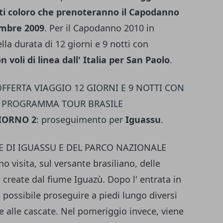
utti coloro che prenoteranno il Capodanno
tembre 2009
. Per il Capodanno 2010 in
della durata di 12 giorni e 9 notti con
 voli di linea dall' Italia per San Paolo
.
FFERTA VIAGGIO 12 GIORNI E 9 NOTTI CON
9. PROGRAMMA TOUR BRASILE
IORNO 2
: proseguimento per
Iguassu
.
TE DI IGUASSU E DEL PARCO NAZIONALE
o visita, sul versante brasiliano, delle
u
create dal fiume Iguazù. Dopo l' entrata in
 possibile proseguire a piedi lungo diversi
te alle cascate. Nel pomeriggio invece, viene