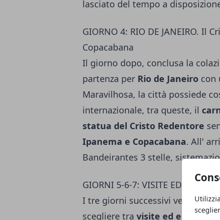
lasciato del tempo a disposizione 
GIORNO 4: RIO DE JANEIRO. Il Cr
Copacabana
Il giorno dopo, conclusa la colaz
partenza per
Rio de Janeiro
con 
Maravilhosa, la città possiede co
internazionale, tra queste, il
carn
statua del Cristo Redentore
sen
Ipanema e Copacabana
. All' ar
Bandeirantes 3 stelle, sistemaz
Cons
GIORNI 5-6-7: VISITE ED ESCURS
Utilizzi
I tre giorni successivi vengono la
sceglie
scegliere tra
visite ed escursioni