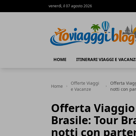
venerdì, il 07 agosto 2026
Io Viaggi Blog
HOME
ITINERARI VIAGGI E VACANZ
Offerte Viaggi
Offerta Viag
Home
e Vacanze
notti con pa
Offerta Viaggi
Brasile: Tour Br
notti con parte