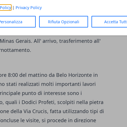
Policy
|
Privacy Policy
Personalizza
Rifiuta Opzionali
Accetta Tut
no di viaggio, trasferimento all' aeroporto
 Minas Gerais. All' arrivo, trasferimento all'
ernottamento.
ore 8:00 del mattino da Belo Horizonte in
 stati realizzati molti importanti lavori
 principale punto di interesse sono i
, quali i Dodici Profeti, scolpiti nella pietra
ne della Via Crucis, fatta utilizzando tipi di
oncluse le visite, si procede in direzione