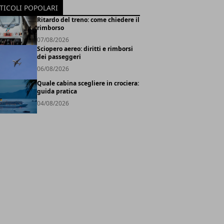
TICOLI POPOLARI
Ritardo del treno: come chiedere il
rimborso
07/08/2026
Sciopero aereo: diritti e rimborsi
dei passeggeri
06/08/2026
Quale cabina scegliere in crociera:
guida pratica
04/08/2026