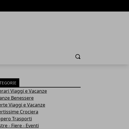
Cerca
TEGORIE
nerari Viaggi e Vacanze
anze Benessere
erte Viaggi e Vacanze
ertissime Crociera
opero Trasporti
re - Fiere - Eventi