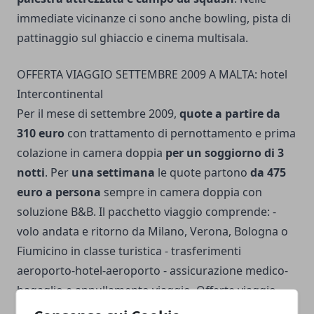
immediate vicinanze ci sono anche bowling, pista di
pattinaggio sul ghiaccio e cinema multisala.
OFFERTA VIAGGIO SETTEMBRE 2009 A MALTA: hotel
Intercontinental
Per il mese di settembre 2009,
quote a partire da
310 euro
con trattamento di pernottamento e prima
colazione in camera doppia
per un soggiorno di 3
notti
. Per
una settimana
le quote partono
da 475
euro a persona
sempre in camera doppia con
soluzione B&B. Il pacchetto viaggio comprende: -
volo andata e ritorno da Milano, Verona, Bologna o
Fiumicino in classe turistica - trasferimenti
aeroporto-hotel-aeroporto - assicurazione medico-
bagaglio e annullamento viaggio. Offerte viaggio
valide fino al 30 Settembre 2009.
PER