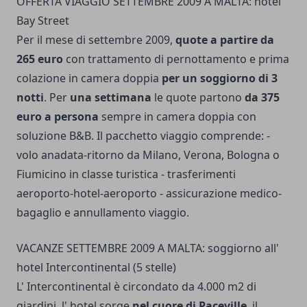
OFFERTA VIAGGIO SETTEMBRE 2009 A MALTA: hotel
Bay Street
Per il mese di settembre 2009,
quote a partire da
265 euro
con trattamento di pernottamento e prima
colazione in camera doppia
per un soggiorno di 3
notti
. Per
una settimana
le quote partono
da 375
euro a persona
sempre in camera doppia con
soluzione B&B. Il pacchetto viaggio comprende: -
volo anadata-ritorno da Milano, Verona, Bologna o
Fiumicino in classe turistica - trasferimenti
aeroporto-hotel-aeroporto - assicurazione medico-
bagaglio e annullamento viaggio.
VACANZE SETTEMBRE 2009 A MALTA: soggiorno all'
hotel Intercontinental (5 stelle)
L' Intercontinental è circondato da 4.000 m2 di
giardini, l' hotel sorge
nel cuore di Paceville
, il