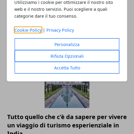
Utilizziamo i cookie per ottimizzare il nostro sito
web e il nostro servizio. Puoi scegliere a quali
categorie dare il tuo consenso.
Cookie Policy
|
Privacy Policy
Personalizza
ARTICOLI CORRELATI
Rifiuta Opzionali
Accetta Tutto
Tutto quello che c'è da sapere per vivere
un viaggio di turismo esperienziale in
India