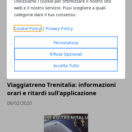
Utilizziamo i cookie per ottimizzare il nostro sito
Revisione dell’auto: ogni quanto farla,
web e il nostro servizio. Puoi scegliere a quali
perché è utile e interventi preventivi
categorie dare il tuo consenso.
19/10/2023
Cookie Policy
|
Privacy Policy
Personalizza
Rifiuta Opzionali
Accetta Tutto
Viaggiatreno Trenitalia: informazioni
orari e ritardi sull'applicazione
06/02/2020