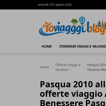
venerdì, il 07 agosto 2026
Io Viaggi Blog
HOME
ITINERARI VIAGGI E VACANZ
Offerte Viaggi e
Pasqua 2010
Home
Vacanze
Vacanze-Be
Pasqua 2010 all
offerte viaggio
Benessere Pasq