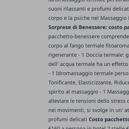
suoni rilassanti e profumi delica
corpo e la psiche nel Massaggio 
Sorprese di Benessere: costo p
pacchetto-benessere comprende: 
corpo al fango termale fitoaromat
rigenerante - 1 Doccia termale: gr
dell' acqua termale ha un effetto 
- 1 Idromassaggio termale persona
Tonificante, Elasticizzante, Riduc
spirito al massaggio - 1 Massagg
alleviare le tensioni dello stress
nei movimenti, si svolge in un' at
profumi delicati
Costo pacchetto
€160 a persona in hotel 2 stelle 