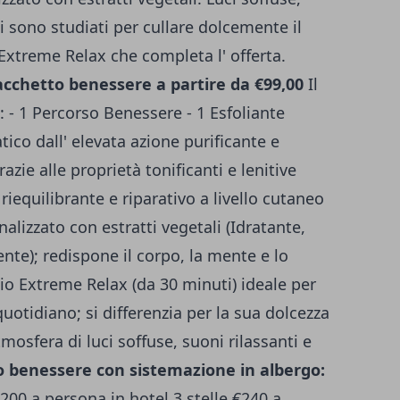
ti sono studiati per cullare dolcemente il
Extreme Relax che completa l' offerta.
acchetto benessere a partire da €99,00
Il
- 1 Percorso Benessere - 1 Esfoliante
ico dall' elevata azione purificante e
azie alle proprietà tonificanti e lenitive
riequilibrante e riparativo a livello cutaneo
lizzato con estratti vegetali (Idratante,
ente); redispone il corpo, la mente e lo
io Extreme Relax (da 30 minuti) ideale per
 quotidiano; si differenzia per la sua dolcezza
mosfera di luci soffuse, suoni rilassanti e
 benessere con sistemazione in albergo:
€200 a persona in hotel 3 stelle €240 a