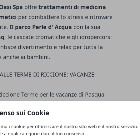
Oasi Spa
offre
trattamenti di medicina
metici
per combattere lo stress e ritrovare
nte.
Il parco Perle d' Acqua
con la sua
mq
, le cascate cromatiche e gli idropercorsi
ntisce divertimento e relax per tutta la
te anche ai bambini.
ALLE TERME DI RICCIONE: VACANZE-
Riccione Terme per le vacanze di Pasqua
ssere
tra cui scegliere il soggiorno.
enso sui Cookie
0 PACCHETTO VACANZA
ISTANTI DI RELAX
amo i cookie per ottimizzare il nostro sito web e il nostro servizio.
i Relax
ci si può abbandonare al benessere
re a quali categorie dare il tuo consenso.