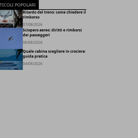
TICOLI POPOLARI
Ritardo del treno: come chiedere il
rimborso
07/08/2026
Sciopero aereo: diritti e rimborsi
dei passeggeri
06/08/2026
Quale cabina scegliere in crociera:
guida pratica
04/08/2026