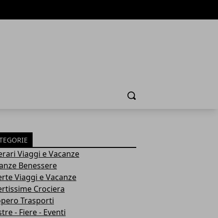
Cerca
TEGORIE
nerari Viaggi e Vacanze
anze Benessere
erte Viaggi e Vacanze
ertissime Crociera
opero Trasporti
re - Fiere - Eventi