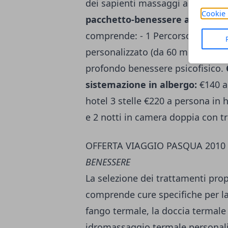
dei sapienti massaggi aromatici p
Cookie 
pacchetto-benessere a partire 
comprende: - 1 Percorso Benesse
personalizzato (da 60 minuti) con 
profondo benessere psicofisico.
sistemazione in albergo:
€140 a 
hotel 3 stelle €220 a persona in h
e 2 notti in camera doppia con t
OFFERTA VIAGGIO PASQUA 201
BENESSERE
La selezione dei trattamenti pro
comprende cure specifiche per la 
fango termale, la doccia termale r
idromassaggio termale personalizz