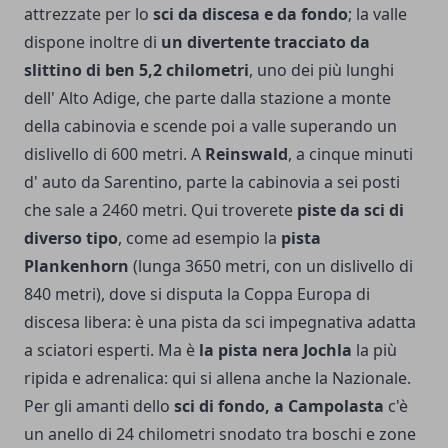
attrezzate per lo
sci da discesa e da fondo
; la valle
dispone inoltre di
un divertente tracciato da
slittino di ben 5,2 chilometri
, uno dei più lunghi
dell' Alto Adige, che parte dalla stazione a monte
della cabinovia e scende poi a valle superando un
dislivello di 600 metri. A
Reinswald
, a cinque minuti
d' auto da Sarentino, parte la cabinovia a sei posti
che sale a 2460 metri. Qui troverete
piste da sci di
diverso tipo
, come ad esempio la
pista
Plankenhorn
(lunga 3650 metri, con un dislivello di
840 metri), dove si disputa la Coppa Europa di
discesa libera: è una pista da sci impegnativa adatta
a sciatori esperti. Ma è
la pista nera Jochla
la più
ripida e adrenalica: qui si allena anche la Nazionale.
Per gli amanti dello
sci di fondo, a Campolasta
c'è
un anello di 24 chilometri snodato tra boschi e zone