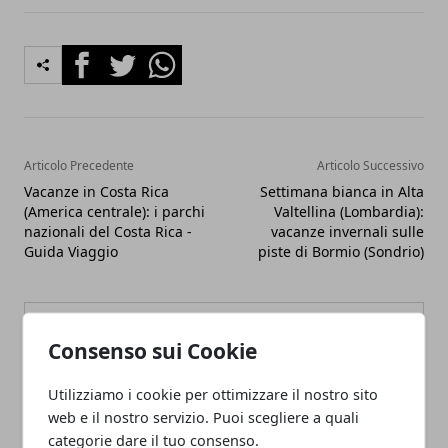
Facebook
Twitter
Whatsapp
Articolo Precedente
Articolo Successivo
Vacanze in Costa Rica
Settimana bianca in Alta
(America centrale): i parchi
Valtellina (Lombardia):
nazionali del Costa Rica -
vacanze invernali sulle
Guida Viaggio
piste di Bormio (Sondrio)
Consenso sui Cookie
Utilizziamo i cookie per ottimizzare il nostro sito
Redazione
web e il nostro servizio. Puoi scegliere a quali
categorie dare il tuo consenso.