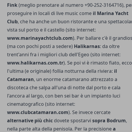
Fink
(meglio prenotare al numero +90-252-3164716), pe
proseguire in locali di live music come
il Marina Yacht
Club
, che ha anche un buon ristorante e una spettacola
vista sul porto e il castello (sito internet:
www.marinayachtclub.com
). Per ballare c'è il grandio
(ma con pochi posti a sedere)
Halikarnas
: da oltre
trent'anni fra i migliori club dell'Egeo (sito internet:
www.halikarnas.com.tr
). Se poi vi è rimasto fiato, ecco
l'ultima (e originale) follia notturna della riviera:
il
Catamaran
, un enorme catamarano attrezzato a
discoteca che salpa all'una di notte dal porto e cala
l'ancora al largo, con ben sei bar è un impianto luci
cinematografico (sito internet:
www.clubcatamaran.com
). Se invece cercate
alternative più chic
dovete spostarvi
sopra Bodrum
,
nella parte alta della penisola. Per la precisione
a