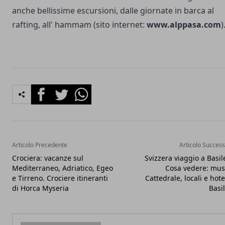
anche bellissime escursioni, dalle giornate in barca al
rafting, all' hammam (sito internet:
www.alppasa.com
)
Facebook
Twitter
Whatsapp
Articolo Precedente
Articolo Success
Crociera: vacanze sul
Svizzera viaggio a Basil
Mediterraneo, Adriatico, Egeo
Cosa vedere: mus
e Tirreno. Crociere itineranti
Cattedrale, locali e hote
di Horca Myseria
Basi