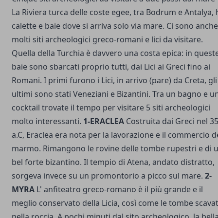
La Riviera turca delle coste egee, tra Bodrum e Antalya, 
calette e baie dove si arriva solo via mare. Ci sono anche
molti siti archeologici greco-romani e lici da visitare.
Quella della Turchia è davvero una costa epica: in quest
baie sono sbarcati proprio tutti, dai Lici ai Greci fino ai
Romani. I primi furono i Lici, in arrivo (pare) da Creta, gli
ultimi sono stati Veneziani e Bizantini. Tra un bagno e u
cocktail trovate il tempo per visitare 5 siti archeologici
molto interessanti.
1-ERACLEA
Costruita dai Greci nel 3
a.C, Eraclea era nota per la lavorazione e il commercio d
marmo. Rimangono le rovine delle tombe rupestri e di 
bel forte bizantino. Il tempio di Atena, andato distratto,
sorgeva invece su un promontorio a picco sul mare.
2-
MYRA
L' anfiteatro greco-romano è il più grande e il
meglio conservato della Licia, così come le tombe scava
nella roccia. A pochi minuti dal sito archeologico, la bell