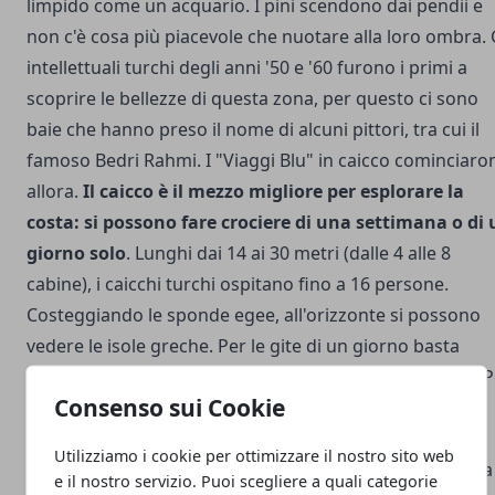
limpido come un acquario. I pini scendono dai pendii e
non c'è cosa più piacevole che nuotare alla loro ombra. 
intellettuali turchi degli anni '50 e '60 furono i primi a
scoprire le bellezze di questa zona, per questo ci sono
baie che hanno preso il nome di alcuni pittori, tra cui il
famoso Bedri Rahmi. I "Viaggi Blu" in caicco cominciaro
allora.
Il caicco è il mezzo migliore per esplorare la
costa: si possono fare crociere di una settimana o di
giorno solo
. Lunghi dai 14 ai 30 metri (dalle 4 alle 8
cabine), i caicchi turchi ospitano fino a 16 persone.
Costeggiando le sponde egee, all'orizzonte si possono
vedere le isole greche. Per le gite di un giorno basta
scendere al porto e chiedere delle golette in partenza. 
Consenso sui Cookie
le gite di una settimana o più giorni in caicco potete
consultare 2 siti inetrnet
bluecruisetr.com
Utilizziamo i cookie per ottimizzare il nostro sito web
www.gulet.org
Non esplorerete solo la costa turca, ma
e il nostro servizio. Puoi scegliere a quali categorie