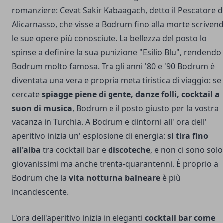
romanziere: Cevat Sakir Kabaagach, detto il Pescatore d
Alicarnasso, che visse a Bodrum fino alla morte scriven
le sue opere più conosciute. La bellezza del posto lo
spinse a definire la sua punizione "Esilio Blu", rendendo
Bodrum molto famosa. Tra gli anni '80 e '90 Bodrum è
diventata una vera e propria meta tiristica di viaggio: se
cercate
spiagge piene di gente, danze folli, cocktail a
suon di musica
, Bodrum è il posto giusto per la vostra
vacanza in Turchia. A Bodrum e dintorni all' ora dell'
aperitivo inizia un' esplosione di energia:
si tira fino
all'alba
tra cocktail bar e
discoteche
, e non ci sono solo
giovanissimi ma anche trenta-quarantenni. È proprio a
Bodrum che la
vita notturna balneare
è più
incandescente.
L'ora dell'aperitivo inizia in eleganti
cocktail bar come