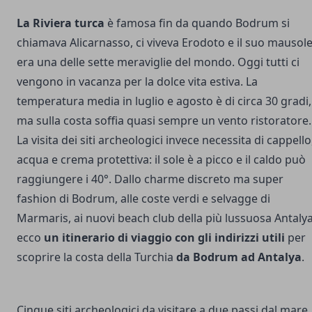
La Riviera turca
è famosa fin da quando Bodrum si
chiamava Alicarnasso, ci viveva Erodoto e il suo mausol
era una delle sette meraviglie del mondo. Oggi tutti ci
vengono in vacanza per la dolce vita estiva. La
temperatura media in luglio e agosto è di circa 30 gradi,
ma sulla costa soffia quasi sempre un vento ristoratore.
La visita dei siti archeologici invece necessita di cappello
acqua e crema protettiva: il sole è a picco e il caldo può
raggiungere i 40°. Dallo charme discreto ma super
fashion di Bodrum, alle coste verdi e selvagge di
Marmaris, ai nuovi beach club della più lussuosa Antalya
ecco
un itinerario di viaggio con gli indirizzi utili
per
scoprire la costa della Turchia
da Bodrum ad Antalya
.
Cinque siti archeologici da visitare a due passi dal mare