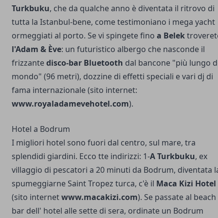
Turkbuku
, che da qualche anno è diventata il ritrovo di
tutta la Istanbul-bene, come testimoniano i mega yacht
ormeggiati al porto. Se vi spingete fino
a Belek
troveret
l'Adam & Ève
: un futuristico albergo che nasconde il
frizzante
disco-bar Bluetooth
dal bancone "più lungo d
mondo" (96 metri), dozzine di effetti speciali e vari dj di
fama internazionale (sito internet:
www.royaladamevehotel.com
).
Hotel a Bodrum
I migliori hotel sono fuori dal centro, sul mare, tra
splendidi giardini. Ecco tte indirizzi: 1-
A Turkbuku
, ex
villaggio di pescatori a 20 minuti da Bodrum, diventata l
spumeggiarne Saint Tropez turca, c'è il
Maca Kizi Hotel
(sito internet
www.macakizi.com
). Se passate al beach
bar dell' hotel alle sette di sera, ordinate un Bodrum