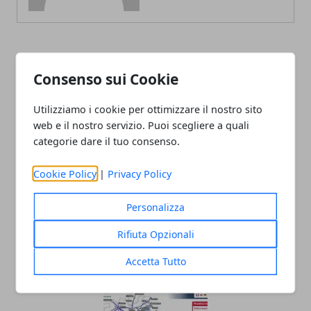
ARTICOLI CORRELATI
Consenso sui Cookie
Utilizziamo i cookie per ottimizzare il nostro sito
web e il nostro servizio. Puoi scegliere a quali
categorie dare il tuo consenso.
Cookie Policy
|
Privacy Policy
Personalizza
Revisione dell’auto: ogni quanto farla,
Rifiuta Opzionali
perché è utile e interventi preventivi
Accetta Tutto
19/10/2023