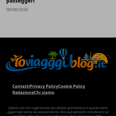
passeggeri
06/08/2026
Contatti
Privacy Policy
Cookie Policy
Redazione
Chi siamo
Questo sito non rappresenta una testata giornalistica in quanto viene
aggiornato senza alcuna periodicità. Non può pertanto considerarsi un