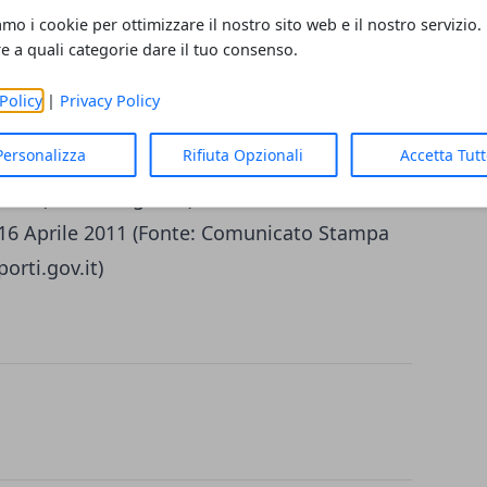
amo i cookie per ottimizzare il nostro sito web e il nostro servizio.
co Locale (tram, autobus e metropolitane):
re a quali categorie dare il tuo consenso.
differenti; occorre informarsi direttamente
iaggio)
Policy
|
Privacy Policy
Personalizza
Rifiuta Opzionali
Accetta Tut
 15 E 16 APRILE 2011
mo (navi e traghetti): dalle ore 8.00 del 15
el 16 Aprile 2011 (Fonte: Comunicato Stampa
orti.gov.it)