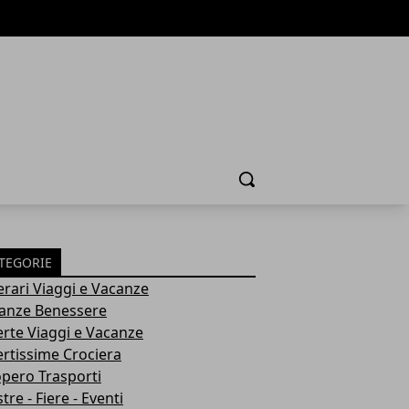
Cerca
TEGORIE
nerari Viaggi e Vacanze
anze Benessere
erte Viaggi e Vacanze
ertissime Crociera
opero Trasporti
re - Fiere - Eventi