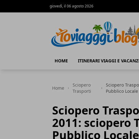
giovedì, il 06 agosto 2026
Io Viaggi Blog
HOME
ITINERARI VIAGGI E VACANZ
Sciopero
Sciopero Traspor
Home
Trasporti
Pubblico Locale
Sciopero Traspor
2011: sciopero T
Pubblico Locale