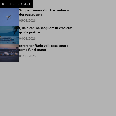
TICOLI POPOLARI
Sciopero aereo: diritti e rimborsi
dei passeggeri
06/08/2026
Quale cabina scegliere in crociera:
guida pratica
04/08/2026
Errore tariffario voli: cosa sono e
come funzionano
01/08/2026