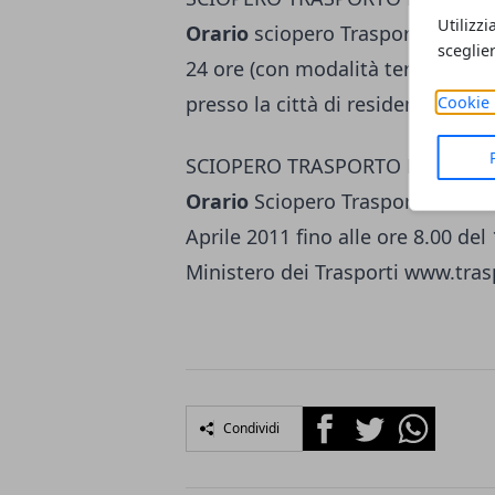
Utilizzi
Orario
sciopero Trasporto Pubbli
sceglie
24 ore (con modalità territoriali 
presso la città di residenza o di v
Cookie 
SCIOPERO TRASPORTO MARITTIMO
Orario
Sciopero Trasporto Maritti
Aprile 2011 fino alle ore 8.00 d
Ministero dei Trasporti www.trasp
Facebook
Twitter
Whatsapp
Condividi