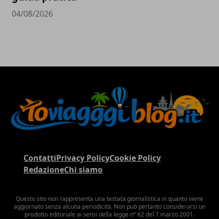
04/08/2026
Contatti
Privacy Policy
Cookie Policy
Redazione
Chi siamo
Questo sito non rappresenta una testata giornalistica in quanto viene
aggiornato senza alcuna periodicità. Non può pertanto considerarsi un
prodotto editoriale ai sensi della legge n° 62 del 7 marzo 2001.