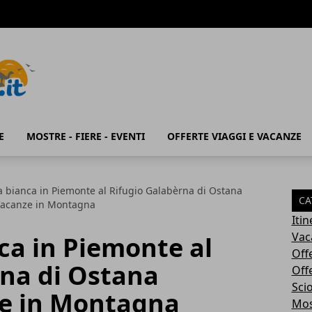
E
MOSTRE - FIERE - EVENTI
OFFERTE VIAGGI E VACANZE
 bianca in Piemonte al Rifugio Galabèrna di Ostana
CA
Vacanze in Montagna
Iti
Vac
ca in Piemonte al
Off
rna di Ostana
Off
Sci
e in Montagna
Most