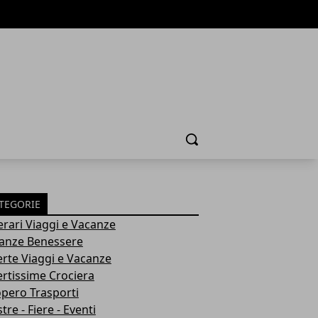
Cerca
TEGORIE
nerari Viaggi e Vacanze
anze Benessere
erte Viaggi e Vacanze
ertissime Crociera
opero Trasporti
re - Fiere - Eventi