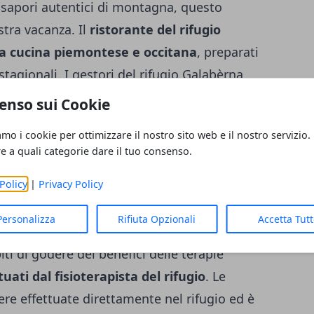
e sapori autentici di montagna, questo
stra vacanza. Il
ristorante del rifugio
lla cucina piemontese e occitana
, preparati
 stagionali. I gestori del rifugio Galabèrna
 esigenze di chi segue
diete vegetariane (o
enso sui Cookie
è in vacanza con bambini. Ottima anche la
amo i cookie per ottimizzare il nostro sito web e il nostro servizio.
 prodotti freschi e fatti in casa. Vengono
re a quali categorie dare il tuo consenso.
ustazione e serate a tema
, su richiesta
Policy
|
Privacy Policy
ollaborazione con gli ospiti è uno dei punti
ra quasi di essere a casa, grazie alla
Personalizza
Rifiuta Opzionali
Accetta Tut
i gestori. Soggiornare al Rifugio Galabèrna
iti di godere dei benefici delle terapie
uati dal fisioterapista del rifugio
. Le
e effettuate direttamente nel rifugio ed è