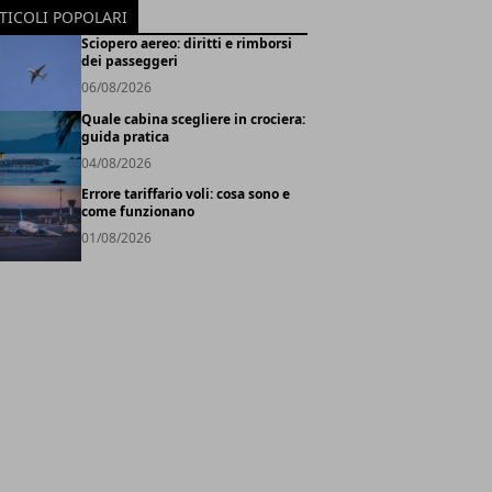
TICOLI POPOLARI
Sciopero aereo: diritti e rimborsi
dei passeggeri
06/08/2026
Quale cabina scegliere in crociera:
guida pratica
04/08/2026
Errore tariffario voli: cosa sono e
come funzionano
01/08/2026