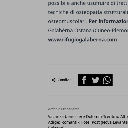
possibile anche usufruire di tratta
tecniche di osteopatia strutturale
osteomuscolari.
Per informazion
Galabèrna Ostana (Cuneo-Piemont
www.rifugiogalaberna.com
Facebook
Twitter
Whatsapp
Condividi
Articolo Precedente
Vacanza benessere Dolomiti-Trentino Alto
Adige: Romantik Hotel Post (Nova Levante
Bolzano)