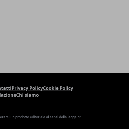
tatti
Privacy Policy
Cookie Policy
dazione
Chi siamo
arsi un prodotto editoriale ai sensi della legge n°