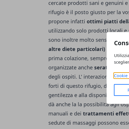
cercate prodotti sani e genuini 
rifugio è il posto giusto per la vo
propone infatti
ottimi piatti de
utilizzando solo prodotti locali e
sono inoltre molto sensibili alle
Cons
altre diete particolari)
e di chi 
Utilizzi
prima colazione, sempre a base di
sceglie
organizzate anche
serate di deg
Cookie 
degli ospiti. L' interazione e la c
forti di questo rifugio, dove semb
gentilezza e alla disponibilità de
dà anche la la possibilità agli osp
manuali e dei
trattamenti effett
sedute di massaggi possono esser