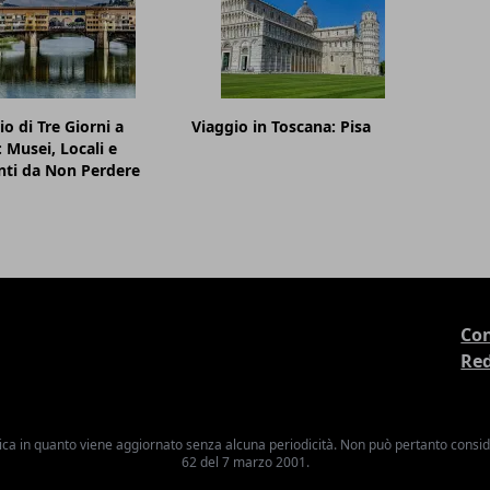
io di Tre Giorni a
Viaggio in Toscana: Pisa
: Musei, Locali e
nti da Non Perdere
Con
Re
ica in quanto viene aggiornato senza alcuna periodicità. Non può pertanto consider
62 del 7 marzo 2001.