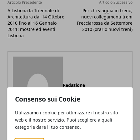
Articolo Precedente
Articolo Successivo
A Lisbona la Triennale di
Per chi viaggia in treno,
Architettura dal 14 Ottobre
nuovi collegamenti treni
2010 fino al 16 Gennaio
Frecciarossa da Settembre
2011: mostre ed eventi
2010 (orario nuovi treni)
Lisbona
Redazione
Consenso sui Cookie
Utilizziamo i cookie per ottimizzare il nostro sito
web e il nostro servizio. Puoi scegliere a quali
categorie dare il tuo consenso.