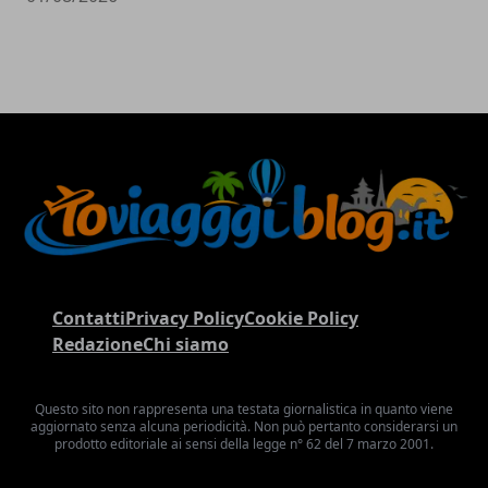
Contatti
Privacy Policy
Cookie Policy
Redazione
Chi siamo
Questo sito non rappresenta una testata giornalistica in quanto viene
aggiornato senza alcuna periodicità. Non può pertanto considerarsi un
prodotto editoriale ai sensi della legge n° 62 del 7 marzo 2001.