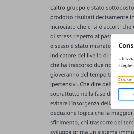
L’altro gruppo è stato sottoposto
prodotto risultati decisamente in
incrociato che ci si è accorti ch
di stress rispetto al passare la 
Cons
e sesso è stato misirato il livell
indicatore del livello di stress,
Utilizzi
che ha trascorso due notti all’ap
sceglie
gioveranno del tempo trascorso i
Cookie 
ipertensivi. Che dire della vista
soprattutto nella fase di crescita
evitare l’insorgenza della miopia
deduzione logica che la maggior p
sfinimento, chi trascorre del tem
sviluppa prima un sistema immuni