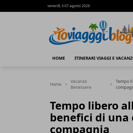
venerdì, il 07 agosto 2026
Io Viaggi Blog
HOME
ITINERARI VIAGGI E VACANZ
Vacanze
Tempo li
Home
Benessere
compag
Tempo libero all
benefici di una
compagnia