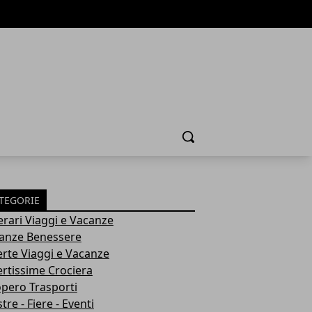
Cerca
TEGORIE
nerari Viaggi e Vacanze
anze Benessere
erte Viaggi e Vacanze
ertissime Crociera
opero Trasporti
re - Fiere - Eventi