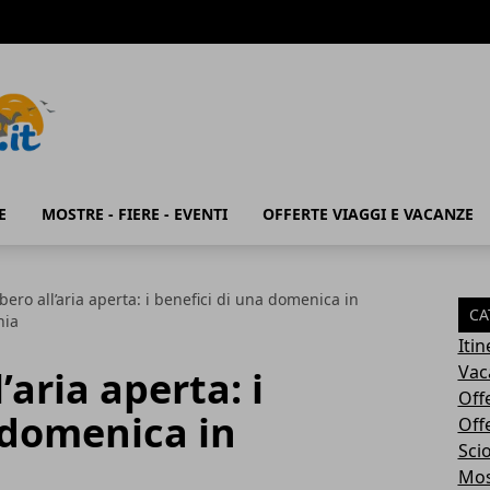
E
MOSTRE - FIERE - EVENTI
OFFERTE VIAGGI E VACANZE
bero all’aria aperta: i benefici di una domenica in
CA
nia
Iti
Vac
’aria aperta: i
Off
 domenica in
Off
Sci
Most