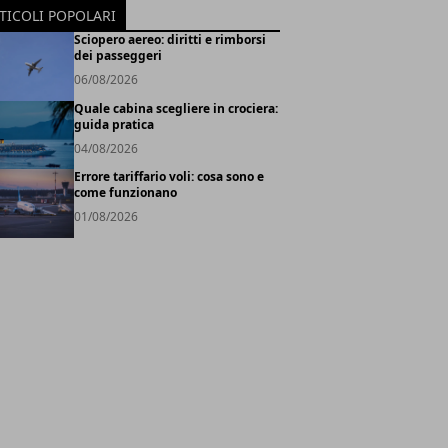
TICOLI POPOLARI
Sciopero aereo: diritti e rimborsi
dei passeggeri
06/08/2026
Quale cabina scegliere in crociera:
guida pratica
04/08/2026
Errore tariffario voli: cosa sono e
come funzionano
01/08/2026