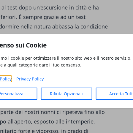
 al test dopo un’escursione in città e ha
feriori. È sempre grazie ad un test
e dormire nella natura abbassa la condizione
notte in città. A due gruppi omogenei per età
enso sui Cookie
o di cortisolo dopo la notte e questo ormone,
 è risultato minore nei componenti del gruppo
amo i cookie per ottimizzare il nostro sito web e il nostro servizio.
erto. Anche e le vostre infiammazioni
re a quali categorie dare il tuo consenso.
n mezzo al verde, così come eventuali stati
Policy
|
Privacy Policy
? Ci sono degli studi che dimostrano che,
, trascorrere del tempo all’aperto aiuta ad
Personalizza
Rifiuta Opzionali
Accetta Tut
 nei bambini e negli adolescenti. Per una
arte dei nostri nonni ci ripeteva fino allo
po all’aperto, esposto alle intemperie,
tario forte e vigoroso, in grado di