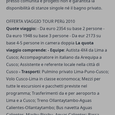
presso comunità e progetti non è garantita la
disponibilità di stanze singole né il bagno privato.
OFFERTA VIAGGIO TOUR PERù 2010
Quote viaggio:
- Da euro 2354 su base 2 persone -
Da euro 1948 su base 3 persone - Da eur 2173 su
base 4-5 persone in camera doppia
La quota
viaggio comprende: - Equipe
: Autista 4X4 da Lima a
Cusco; Accompagnatore in italiano da Arequipa a
Cusco; Assistente e referente locale nella città di
Cusco
- Trasporti
: Pulmino privato Lima-Puno-Cusco;
Volo Cusco-Lima in classe economoca; Mezzi per
tutte le escursioni e pacchetti previste nel
programma; Trasferimenti da e per aeroporto a
Lima e a Cusco; Treno Ollantaytambo-Aguas
Calientes-Ollantaytambo; Bus navetta Aguas
Calientes–Machu Picchu–Aguas Calientes; Barca