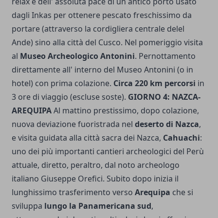
relax e dell' assoluta pace di un antico porto usato
dagli Inkas per ottenere pescato freschissimo da
portare (attraverso la cordigliera centrale delel
Ande) sino alla città del Cusco. Nel pomeriggio visita
al
Museo Archeologico Antonini
. Pernottamento
direttamente all' interno del Museo Antonini (o in
hotel) con prima colazione.
Circa 220 km percorsi
in
3 ore di viaggio (escluse soste).
GIORNO 4: NAZCA-
AREQUIPA
Al mattino prestissimo, dopo colazione,
nuova deviazione fuoristrada nel
deserto di Nazca
,
e visita guidata alla città sacra dei Nazca,
Cahuachi
:
uno dei più importanti cantieri archeologici del Perù
attuale, diretto, peraltro, dal noto archeologo
italiano Giuseppe Orefici. Subito dopo inizia il
lunghissimo trasferimento verso
Arequipa
che si
sviluppa
lungo la Panamericana sud
,