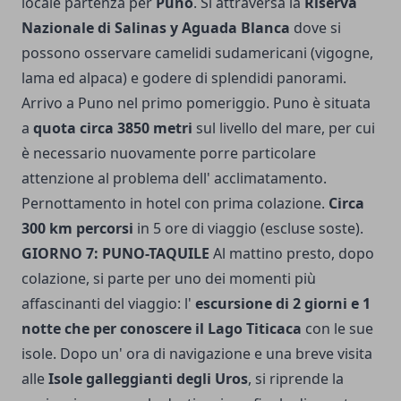
locale partenza per
Puno
. Si attraversa la
Riserva
Nazionale di Salinas y Aguada Blanca
dove si
possono osservare camelidi sudamericani (vigogne,
lama ed alpaca) e godere di splendidi panorami.
Arrivo a Puno nel primo pomeriggio. Puno è situata
a
quota circa 3850 metri
sul livello del mare, per cui
è necessario nuovamente porre particolare
attenzione al problema dell' acclimatamento.
Pernottamento in hotel con prima colazione.
Circa
300 km percorsi
in 5 ore di viaggio (escluse soste).
GIORNO 7: PUNO-TAQUILE
Al mattino presto, dopo
colazione, si parte per uno dei momenti più
affascinanti del viaggio: l'
escursione di 2 giorni e 1
notte che per conoscere il Lago Titicaca
con le sue
isole. Dopo un' ora di navigazione e una breve visita
alle
Isole galleggianti degli Uros
, si riprende la