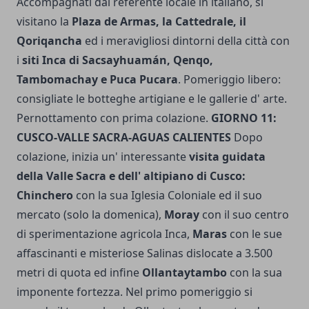
Accompagnati dal referente locale in italiano, si
visitano la
Plaza de Armas, la Cattedrale, il
Qoriqancha
ed i meravigliosi dintorni della città con
i
siti Inca di Sacsayhuamán, Qenqo,
Tambomachay e Puca Pucara
. Pomeriggio libero:
consigliate le botteghe artigiane e le gallerie d' arte.
Pernottamento con prima colazione.
GIORNO 11:
CUSCO-VALLE SACRA-AGUAS CALIENTES
Dopo
colazione, inizia un' interessante
visita guidata
della Valle Sacra e dell' altipiano di Cusco:
Chinchero
con la sua Iglesia Coloniale ed il suo
mercato (solo la domenica),
Moray
con il suo centro
di sperimentazione agricola Inca,
Maras
con le sue
affascinanti e misteriose Salinas dislocate a 3.500
metri di quota ed infine
Ollantaytambo
con la sua
imponente fortezza. Nel primo pomeriggio si