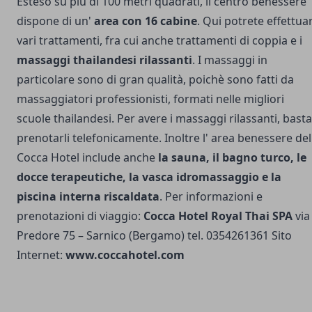
Esteso su più di 100 metri quadrati, il centro benessere
dispone di un'
area con 16 cabine
. Qui potrete effettua
vari trattamenti, fra cui anche trattamenti di coppia e i
massaggi thailandesi rilassanti
. I massaggi in
particolare sono di gran qualità, poichè sono fatti da
massaggiatori professionisti, formati nelle migliori
scuole thailandesi. Per avere i massaggi rilassanti, basta
prenotarli telefonicamente. Inoltre l' area benessere del
Cocca Hotel include anche
la sauna, il bagno turco, le
docce terapeutiche, la vasca idromassaggio e la
piscina interna riscaldata
. Per informazioni e
prenotazioni di viaggio:
Cocca Hotel Royal Thai SPA
via
Predore 75 – Sarnico (Bergamo) tel. 0354261361 Sito
Internet:
www.coccahotel.com