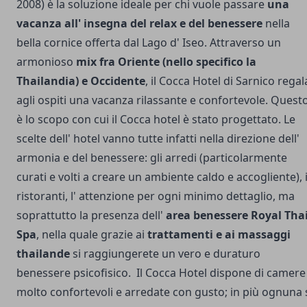
2008) è la soluzione ideale per chi vuole passare
una
vacanza all' insegna del relax e del benessere
nella
bella cornice offerta dal Lago d' Iseo. Attraverso un
armonioso
mix fra Oriente (nello specifico la
Thailandia) e Occidente
, il Cocca Hotel di Sarnico regal
agli ospiti una vacanza rilassante e confortevole. Quest
è lo scopo con cui il Cocca hotel è stato progettato. Le
scelte dell' hotel vanno tutte infatti nella direzione dell'
armonia e del benessere: gli arredi (particolarmente
curati e volti a creare un ambiente caldo e accogliente), 
ristoranti, l' attenzione per ogni minimo dettaglio, ma
soprattutto la presenza dell'
area benessere Royal Tha
Spa
, nella quale grazie ai
trattamenti e ai massaggi
thailande
si raggiungerete un vero e duraturo
benessere psicofisico.
Il Cocca Hotel dispone di camere
molto confortevoli e arredate con gusto; in più ognuna 