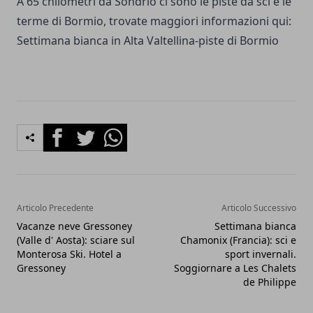
A 65 chilometri da Sondrio ci sono le piste da sci e le
terme di Bormio, trovate maggiori informazioni qui:
Settimana bianca in Alta Valtellina-piste di Bormio
Facebook
Twitter
Whatsapp
Articolo Precedente
Articolo Successivo
Vacanze neve Gressoney
Settimana bianca
(Valle d' Aosta): sciare sul
Chamonix (Francia): sci e
Monterosa Ski. Hotel a
sport invernali.
Gressoney
Soggiornare a Les Chalets
de Philippe