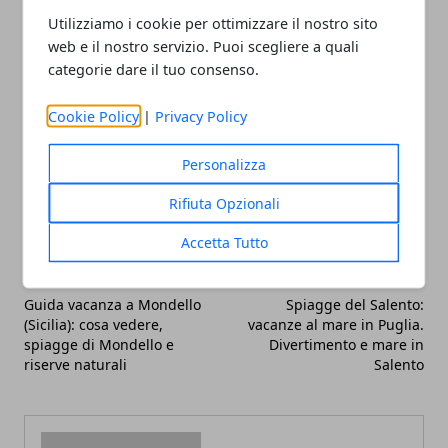
mercatino che ogni prima domenica del mese si
Utilizziamo i cookie per ottimizzare il nostro sito
tiene nel Parco di Santa Catalina.
web e il nostro servizio. Puoi scegliere a quali
categorie dare il tuo consenso.
Cookie Policy
|
Privacy Policy
Personalizza
Facebook
Twitter
Whatsapp
Rifiuta Opzionali
Accetta Tutto
Articolo Precedente
Articolo Successivo
Guida vacanza a Mondello
Spiagge del Salento:
(Sicilia): cosa vedere,
vacanze al mare in Puglia.
spiagge di Mondello e
Divertimento e mare in
riserve naturali
Salento