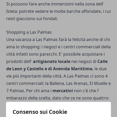
Si possono fare anche immersioni nella zona dell'
Isleta: potrete vedere le molte barche affondate, i cui
resti giacciono sui fondali.
Shopping a Las Palmas
Una vacanza a Las Palmas farà la felicità anche di chi
ama lo shopping: i negozi e i centri commerciali della
città infatti sono parecchi. E' possibile acquistare i
prodotti dell'
artigianato locale
nei negozi di
Calle
de Leon y Castello e di Avenida Marittima
, le due
vie più importanti della città. A Las Palmas ci sono 4
centri commerciali: la Ballena, Las Arenas, El Muelle e
7 Palmas. Per chi ama i
mercatini
non c'è che l'
imbarazzo della scelta, dato che ce ne sono quattro:
al Puerto, ad Altavista, ad Alcaravaneras e a Vegueta.
Consenso sui Cookie
Per gli amanti dell' antiquariato c'è anche il