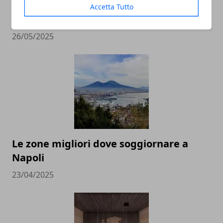
Estate in montagna: relax e avventura
Accetta Tutto
tra le vette italiane
26/05/2025
Le zone migliori dove soggiornare a
Napoli
23/04/2025