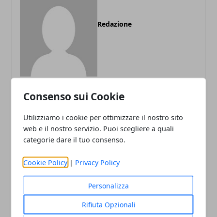
Redazione
Consenso sui Cookie
ARTICOLI CORRELATI
Utilizziamo i cookie per ottimizzare il nostro sito
web e il nostro servizio. Puoi scegliere a quali
categorie dare il tuo consenso.
Cookie Policy
|
Privacy Policy
Personalizza
Rifiuta Opzionali