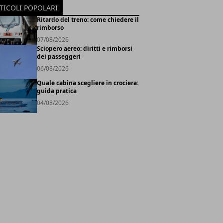
TICOLI POPOLARI
Ritardo del treno: come chiedere il
rimborso
07/08/2026
Sciopero aereo: diritti e rimborsi
dei passeggeri
06/08/2026
Quale cabina scegliere in crociera:
guida pratica
04/08/2026