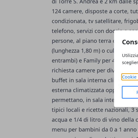
di Torre S. Andrea e 2 km dalle s
124 camere, disposte a corte, tu
condizionata, tv satellitare, frigo
telefono, servizi con doccia e as
persone, al piano terra con portaf
Cons
(lunghezza 1,80 m) o culla baby p
Utilizzi
entrambi) e Family per 4 persone,
sceglie
richiesta camere per diversament
Cookie 
buffet in sala interna climatizzat
esterna climatizzata oppure, qua
permettano, in sala interna clima
tipici locali e ricette nazionali,
acqua e 1/4 di litro di vino della 
menu per bambini da 0 a 1 anno (