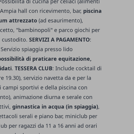
ossibilità di cucina per celiaci (alimenti
 Ampia hall con ricevimento, bar,
piscina
ium attrezzato
(ad esaurimento),
lcetto, "bambinopoli" e parco giochi per
 custodito.
SERVIZI A PAGAMENTO
:
 Servizio spiaggia presso lido
ossibilità di praticare equitazione,
idati
.
TESSERA CLUB
: Include cocktail di
e 19.30), servizio navetta da e per la
ei campi sportivi e della piscina con
nto), animazione diurna e serale con
ttivi,
ginnastica in acqua (in spiaggia)
,
ettacoli serali e piano bar, miniclub per
lub per ragazzi da 11 a 16 anni ad orari