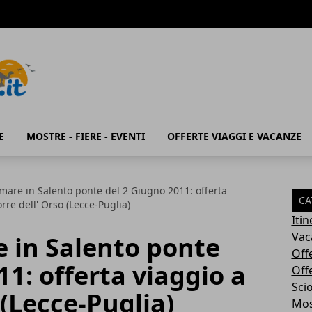
E
MOSTRE - FIERE - EVENTI
OFFERTE VIAGGI E VACANZE
mare in Salento ponte del 2 Giugno 2011: offerta
CA
orre dell' Orso (Lecce-Puglia)
Iti
Vac
 in Salento ponte
Off
11: offerta viaggio a
Off
Sci
 (Lecce-Puglia)
Most