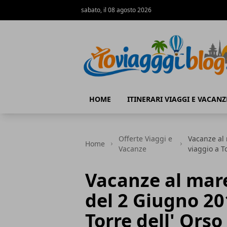
sabato, il 08 agosto 2026
Io Viaggi Blog
HOME
ITINERARI VIAGGI E VACANZ
Offerte Viaggi e
Vacanze al 
Home
Vacanze
viaggio a T
Vacanze al mare
del 2 Giugno 20
Torre dell' Orso