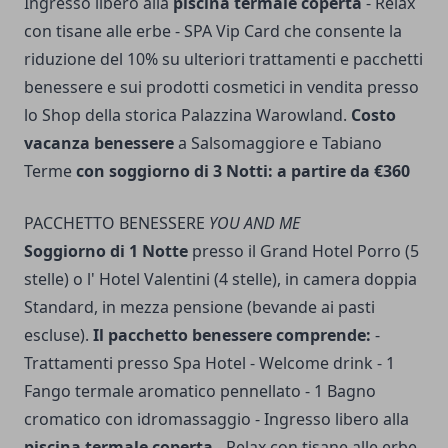
Ingresso libero alla
piscina termale coperta
- Relax
con tisane alle erbe - SPA Vip Card che consente la
riduzione del 10% su ulteriori trattamenti e pacchetti
benessere e sui prodotti cosmetici in vendita presso
lo Shop della storica Palazzina Warowland.
Costo
vacanza benessere
a Salsomaggiore e Tabiano
Terme
con soggiorno di 3 Notti: a partire da €360
PACCHETTO BENESSERE
YOU AND ME
Soggiorno di 1 Notte
presso il Grand Hotel Porro (5
stelle) o l' Hotel Valentini (4 stelle), in camera doppia
Standard, in mezza pensione (bevande ai pasti
escluse).
Il pacchetto benessere comprende:
-
Trattamenti presso Spa Hotel - Welcome drink - 1
Fango termale aromatico pennellato - 1 Bagno
cromatico con idromassaggio - Ingresso libero alla
piscina termale coperta
- Relax con tisane alle erbe