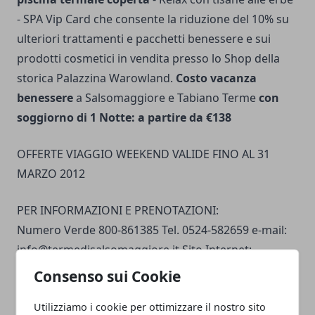
- SPA Vip Card che consente la riduzione del 10% su
ulteriori trattamenti e pacchetti benessere e sui
prodotti cosmetici in vendita presso lo Shop della
storica Palazzina Warowland.
Costo vacanza
benessere
a Salsomaggiore e Tabiano Terme
con
soggiorno di 1 Notte: a partire da €138
OFFERTE VIAGGIO WEEKEND VALIDE FINO AL 31
MARZO 2012
PER INFORMAZIONI E PRENOTAZIONI:
Numero Verde 800-861385 Tel. 0524-582659 e-mail:
info@termedisalsomaggiore.it
Sito Internet:
www.termesalsomaggioretabiano.it
Consenso sui Cookie
Utilizziamo i cookie per ottimizzare il nostro sito