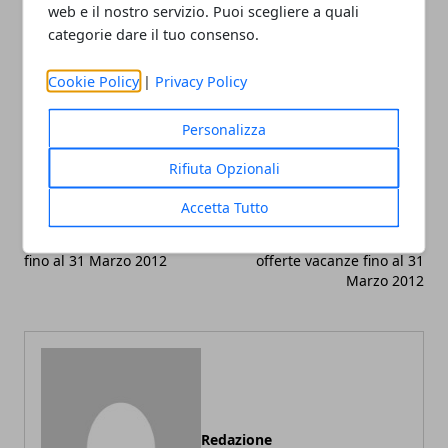
web e il nostro servizio. Puoi scegliere a quali
categorie dare il tuo consenso.
Facebook
Twitter
Whatsapp
Cookie Policy
|
Privacy Policy
Personalizza
Rifiuta Opzionali
Articolo Precedente
Articolo Successivo
Weekend a Salsomaggiore
Weekend benessere alle
Accetta Tutto
(Terme Emilia Romagna):
Terme di Monticelli
offerte vacanze benessere
(Parma-Emilia Romagna):
fino al 31 Marzo 2012
offerte vacanze fino al 31
Marzo 2012
Redazione