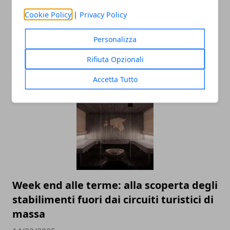
Cookie Policy
|
Privacy Policy
Personalizza
Le zone migliori dove soggiornare a
Napoli
Rifiuta Opzionali
23/04/2025
Accetta Tutto
Week end alle terme: alla scoperta degli
stabilimenti fuori dai circuiti turistici di
massa