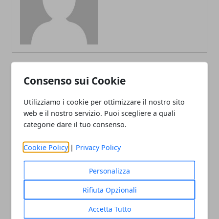
Consenso sui Cookie
ARTICOLI CORRELATI
Utilizziamo i cookie per ottimizzare il nostro sito
web e il nostro servizio. Puoi scegliere a quali
categorie dare il tuo consenso.
Cookie Policy
|
Privacy Policy
Personalizza
Estate in montagna: relax e avventura
Rifiuta Opzionali
tra le vette italiane
Accetta Tutto