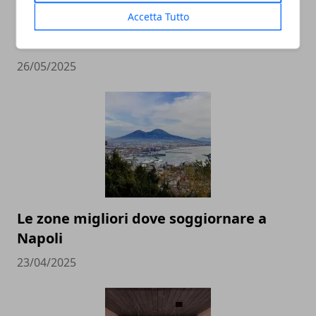
Accetta Tutto
Estate in montagna: relax e avventura
tra le vette italiane
26/05/2025
Le zone migliori dove soggiornare a
Napoli
23/04/2025