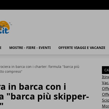
E
MOSTRE - FIERE - EVENTI
OFFERTE VIAGGI E VACANZE
ociera in barca con i charter: formula "barca più
CA
utto compreso"
Iti
Vac
a in barca con i
Off
a "barca più skipper-
Off
Sci
"
Most