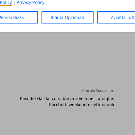
Policy
|
Privacy Policy
 turistici. I recapiti si trovano sul sito
Personalizza
Rifiuta Opzionali
Accetta Tut
Articolo Successivo
Riva del Garda: corsi barca a vela per famiglie.
Pacchetti weekend e settimanali