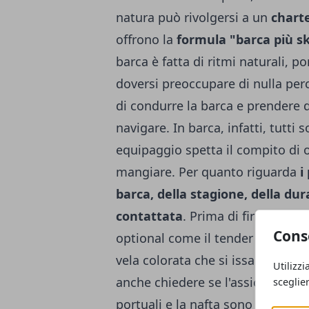
natura può rivolgersi a un
chart
offrono la
formula "barca più s
barca è fatta di ritmi naturali, po
doversi preoccupare di nulla perc
di condurre la barca e prendere
navigare. In barca, infatti, tutti
equipaggio spetta il compito di 
mangiare. Per quanto riguarda
i
barca, della stagione, della dur
contattata
. Prima di firmare è i
Cons
optional come il tender (il gomm
vela colorata che si issa con l'a
Utilizzi
anche chiedere se l'assicurazion
sceglie
portuali e la nafta sono incluse n