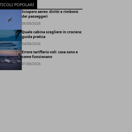
TICOLI POPOLARI
Sciopero aereo: diritti e rimborsi
dei passeggeri
06/08/2026
Quale cabina scegliere in crociera:
guida pratica
04/08/2026
Errore tariffario voli: cosa sono e
come funzionano
01/08/2026