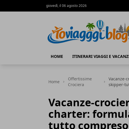
giovedì, il 06 agosto 2026
Io Viaggi Blog
HOME
ITINERARI VIAGGI E VACANZ
Offertissime
Vacanze-cr
Home
Crociera
skipper-t
Vacanze-crocier
charter: formul
tutto compreso