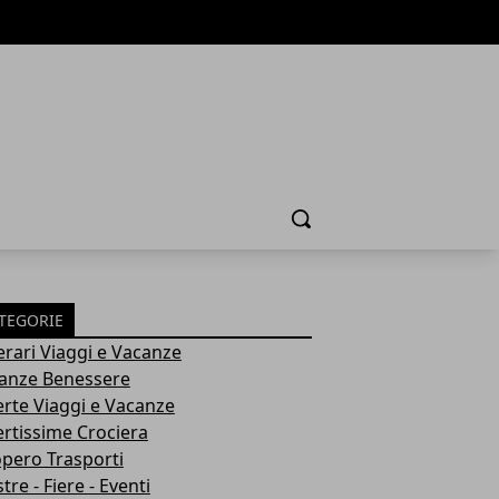
Cerca
TEGORIE
nerari Viaggi e Vacanze
anze Benessere
erte Viaggi e Vacanze
ertissime Crociera
opero Trasporti
re - Fiere - Eventi