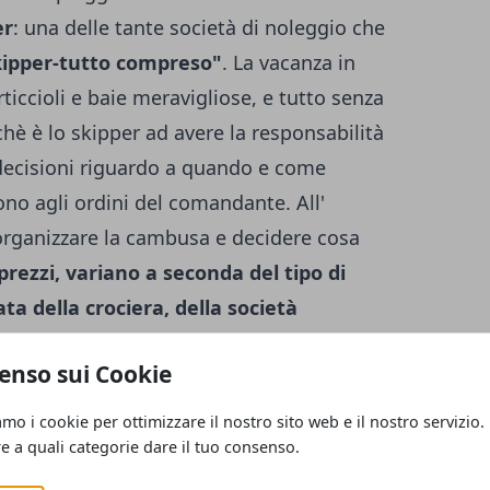
er
: una delle tante società di noleggio che
kipper-tutto compreso"
. La vacanza in
rticcioli e baie meravigliose, e tutto senza
hè è lo skipper ad avere la responsabilità
 decisioni riguardo a quando e come
 sono agli ordini del comandante. All'
organizzare la cambusa e decidere cosa
 prezzi, variano a seconda del tipo di
ata della crociera, della società
mportante leggere tutte le clausole: alcuni
enso sui Cookie
one a motore) e lo spinnaker (la grande
ndatura di poppa) si pagano a parte. E' bene
amo i cookie per ottimizzare il nostro sito web e il nostro servizio.
e è compresa e se la cambusa, le tasse
re a quali categorie dare il tuo consenso.
el pacchetto viaggio. Le società di charter