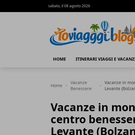
sabato, il 08 agosto 2026
Io Viaggi Blog
HOME
ITINERARI VIAGGI E VACANZ
Vacanze
Vacanze in mon
Home
Benessere
Levante (Bolzan
Vacanze in mont
centro benesse
Levante (Bolzan