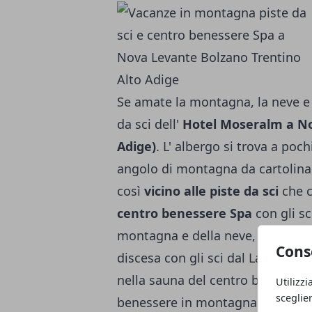
Se amate la montagna, la neve e s
da sci dell'
Hotel Moseralm a No
Adige)
. L' albergo si trova a poc
angolo di monta­gna da cartolina
così
vicino alle piste da sci
che ci
centro benessere Spa
con gli sc
montagna e della neve, tra un' e
Cons
discesa con gli sci dal Latemar o
nella sauna del centro benessere
Utilizzi
sceglie
benessere in montagna tra sport 