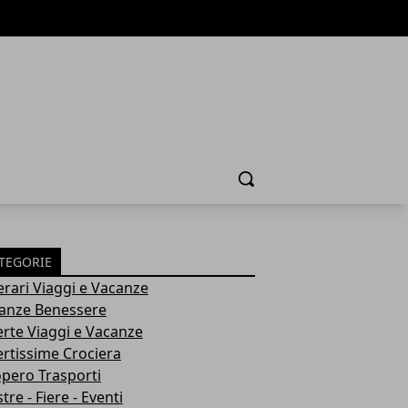
Cerca
TEGORIE
nerari Viaggi e Vacanze
anze Benessere
erte Viaggi e Vacanze
ertissime Crociera
opero Trasporti
re - Fiere - Eventi