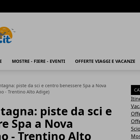
E
MOSTRE - FIERE - EVENTI
OFFERTE VIAGGI E VACANZE
tagna: piste da sci e centro benessere Spa a Nova
CA
o - Trentino Alto Adige)
Iti
Vac
agna: piste da sci e
Off
re Spa a Nova
Off
Sci
o - Trentino Alto
Most