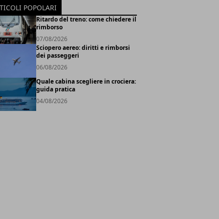
TICOLI POPOLARI
Ritardo del treno: come chiedere il
rimborso
07/08/2026
Sciopero aereo: diritti e rimborsi
dei passeggeri
06/08/2026
Quale cabina scegliere in crociera:
guida pratica
04/08/2026