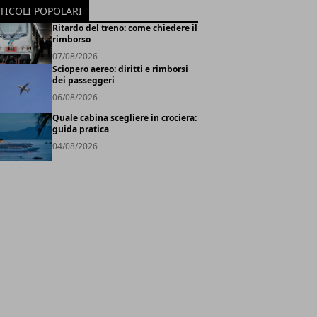
TICOLI POPOLARI
Ritardo del treno: come chiedere il
rimborso
07/08/2026
Sciopero aereo: diritti e rimborsi
dei passeggeri
06/08/2026
Quale cabina scegliere in crociera:
guida pratica
04/08/2026