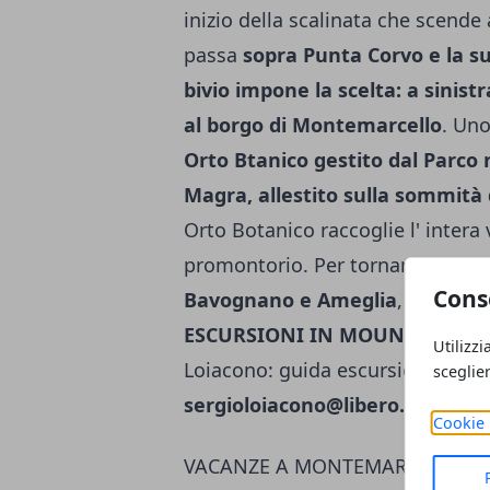
inizio della scalinata che scen­de
passa
sopra Punta Corvo e la s
bivio im­pone la scelta: a sinist
al borgo di Montemarcello
. Uno
Orto Btanico gestito dal Parco
Magra, allestito sulla sommità
Orto Botanico raccoglie l' intera 
promontorio. Per tornare alla par
Cons
Bavognano e Ameglia
, dove si r
ESCURSIONI IN MOUNTAIN BIK
Utilizzi
Loiacono: guida escursionistica 
sceglie
sergioloiacono@libero.it
Cookie 
VACANZE A MONTEMARCELLO (LI