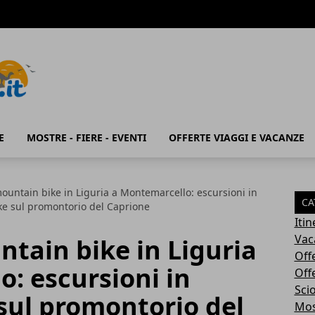
E
MOSTRE - FIERE - EVENTI
OFFERTE VIAGGI E VACANZE
ountain bike in Liguria a Montemarcello: escursioni in
CA
e sul promontorio del Caprione
Iti
Vac
tain bike in Liguria
Off
: escursioni in
Off
Sci
sul promontorio del
Most