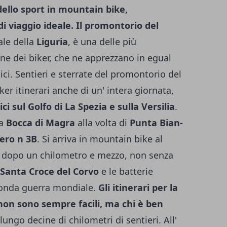
dello sport in mountain bike,
i viaggio ideale. Il promontorio del
le della
Liguria
, è una delle più
one dei biker, che ne apprezzano in egual
ci. Sentieri e sterrate del promontorio del
er itinerari anche di un' intera giornata,
i sul Golfo di La Spezia e sulla Versilia
.
da
Bocca di Magra
alla volta di
Punta Bian­
ero n 3B
. Si arriva in mountain bike al
ee dopo un chilometro e mezzo, non senza
Santa Croce del Corvo
e le batterie
econda guerra mondiale.
Gli itinerari per la
on sono sempre facili, ma chi è ben
lungo decine di chilometri di sentieri. All'