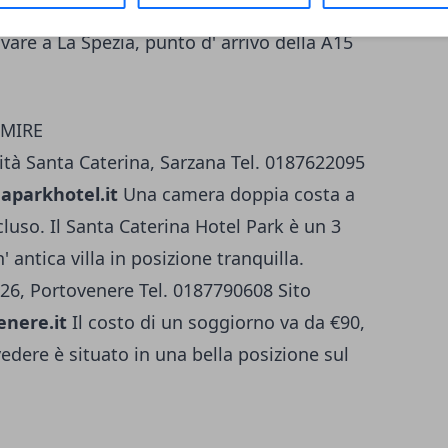
 esce al casello di Sarzana sulla A22. Per
vare a La Spezia, punto d' arrivo della A15
RMIRE
lità Santa Caterina, Sarzana Tel. 0187622095
aparkhotel.it
Una camera doppia costa a
cluso. Il Santa Caterina Hotel Park è un 3
 antica villa in posizione tranquilla.
 26, Portovenere Tel. 0187790608 Sito
nere.it
Il costo di un soggiorno va da €90,
vedere è situato in una bella posizione sul