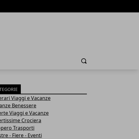
Cerca
TEGORIE
nerari Viaggi e Vacanze
anze Benessere
erte Viaggi e Vacanze
ertissime Crociera
opero Trasporti
re - Fiere - Eventi