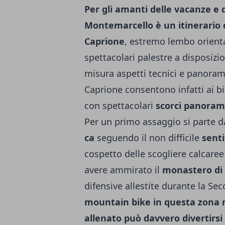
Per gli amanti delle vacanze e 
Montemarcello è un itinerario d
Caprione
, estremo lembo orienta
spettacolari palestre a disposizi
misura aspetti tecnici e panorami
Caprione consentono infatti ai bik
con spettacolari
scorci panoramic
Per un primo assaggio si parte 
ca
seguendo il non difficile
senti
cospetto del­le scogliere calcar
avere ammirato il
monastero di 
difensive allestite durante la S
mountain bike in questa zona n
allenato può davvero divertirsi