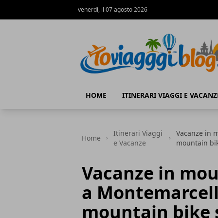
venerdì, il 07 agosto 2026
Io Viaggi Blog
HOME
ITINERARI VIAGGI E VACANZ
Itinerari Viaggi
Vacanze in m
Home
e Vacanze
mountain bik
Vacanze in moun
a Montemarcello
mountain bike 