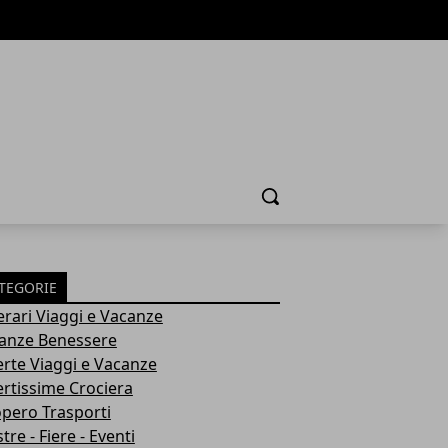
Cerca
TEGORIE
nerari Viaggi e Vacanze
anze Benessere
erte Viaggi e Vacanze
ertissime Crociera
opero Trasporti
re - Fiere - Eventi