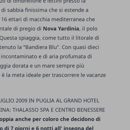
izzo di ombrellone e lettini presso la
 di sabbia finissima che si estende a
a 16 ettari di macchia mediterranea che
tale di pregio di
Nova Yardinia
, il polo
. Questa spiaggia, come tutto il litorale di
enuto la "Bandiera Blu". Con quasi dieci
 incontaminato e di aria profumata di
iaggia dorata e un mare sempre più
ia è la meta ideale per trascorrere le vacanze
UGLIO 2009 IN PUGLIA AL GRAND HOTEL
RINA: THALASSO SPA E CENTRO BENESSERE
coppia anche per coloro che decidono di
di 7 giorni e 6 notti all' insegna del