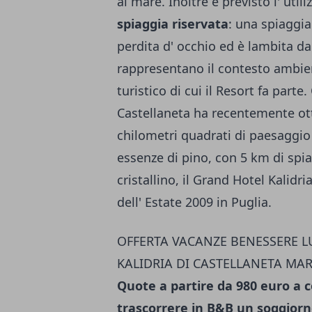
al mare. Inoltre è previsto l' util
spiaggia riservata
: una spiaggia
perdita d' occhio ed è lambita d
rappresentano il contesto ambien
turistico di cui il Resort fa parte
Castellaneta ha recentemente ott
chilometri quadrati di paesaggio
essenze di pino, con 5 km di sp
cristallino, il Grand Hotel Kalidr
dell' Estate 2009 in Puglia.
OFFERTA VACANZE BENESSERE L
KALIDRIA DI CASTELLANETA MA
Quote a partire da 980 euro a 
trascorrere in B&B un soggiorno 