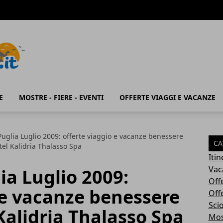
E
MOSTRE - FIERE - EVENTI
OFFERTE VIAGGI E VACANZE
Puglia Luglio 2009: offerte viaggio e vacanze benessere
CA
tel Kalidria Thalasso Spa
Iti
Vac
ia Luglio 2009:
Off
 e vacanze benessere
Off
Sci
Kalidria Thalasso Spa
Most