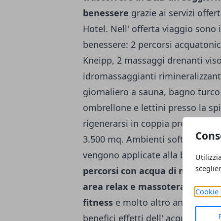
benessere
grazie ai servizi offer
Hotel. Nell' offerta viaggio sono 
benessere: 2 percorsi acquatonici
Kneipp, 2 massaggi drenanti viso
idromassaggianti rimineralizzanti
giornaliero a sauna, bagno turco e
ombrellone e lettini presso la sp
rigenerarsi in coppia presso la SP
Cons
3.500 mq. Ambienti soft e rilassa
vengono applicate alla bellezza.
Utilizzi
sceglie
percorsi con acqua di mare
, 12
area relax e massoterapia con
Cookie 
fitness
e molto altro ancora. La
benefici effetti dell' acqua marin