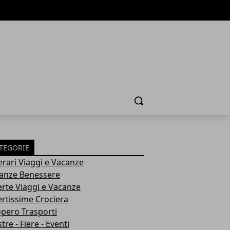
Cerca
TEGORIE
nerari Viaggi e Vacanze
anze Benessere
erte Viaggi e Vacanze
ertissime Crociera
opero Trasporti
re - Fiere - Eventi