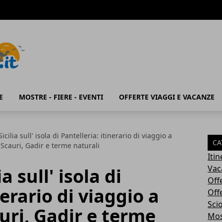
E
MOSTRE - FIERE - EVENTI
OFFERTE VIAGGI E VACANZE
cilia sull' isola di Pantelleria: itinerario di viaggio a
CA
 Scauri, Gadir e terme naturali
Iti
Vac
a sull' isola di
Off
nerario di viaggio a
Off
Sci
uri, Gadir e terme
Most