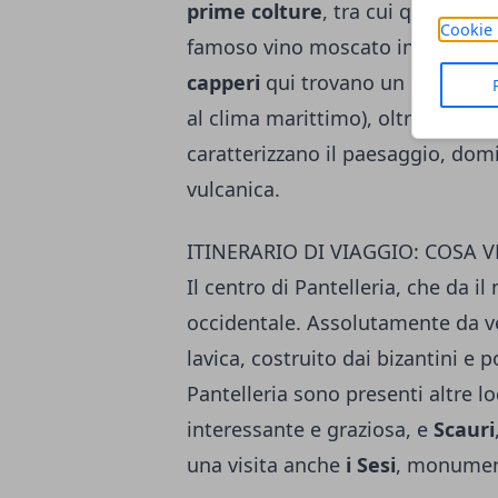
prime colture
, tra cui quella del
Cookie 
famoso vino moscato insieme al pa
capperi
qui trovano un habitat id
al clima marittimo), oltre a bosch
caratterizzano il paesaggio, dom
vulcanica.
ITINERARIO DI VIAGGIO: COSA V
Il centro di Pantelleria, che da il 
occidentale. Assolutamente da v
lavica, costruito dai bizantini e 
Pantelleria sono presenti altre loc
interessante e graziosa, e
Scauri
una visita anche
i Sesi
, monumenti