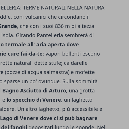
ELLERIA: TERME NATURALI NELLA NATURA
ddìe, coni vulcanici che circondano il
Grande
, che con i suoi 836 m di altezza
' isola. Girando Pantelleria sembrerà di
o termale all' aria aperta dove
ie cure fai-da-te
: vapori bollenti escono
rotte naturali dette stufe; caldarelle
re (pozze di acqua salmastra) e mofette
ono sparse un po' ovunque. Sulla sommità
l
Bagno Asciutto di Arturo
, una grotta
, e
lo specchio di Venere
, un laghetto
ldere. Un altro laghetto, più accessibile e
 Lago di Venere dove ci si può bagnare
 dei fanghi
depositati lungo le sponde. Nel