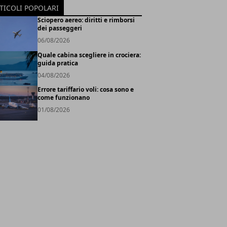
TICOLI POPOLARI
Sciopero aereo: diritti e rimborsi
dei passeggeri
06/08/2026
Quale cabina scegliere in crociera:
guida pratica
04/08/2026
Errore tariffario voli: cosa sono e
come funzionano
01/08/2026