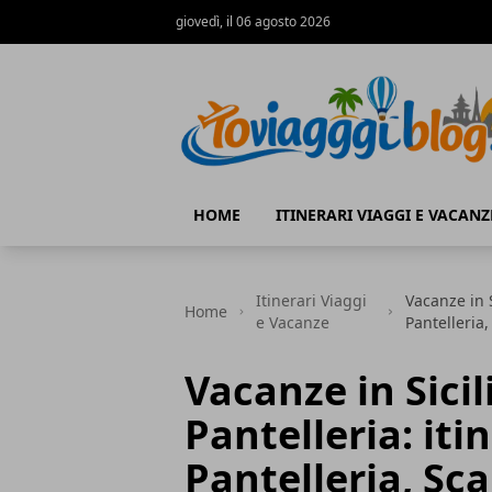
giovedì, il 06 agosto 2026
Io Viaggi Blog
HOME
ITINERARI VIAGGI E VACANZ
Itinerari Viaggi
Vacanze in Si
Home
e Vacanze
Pantelleria,
Vacanze in Sicili
Pantelleria: iti
Pantelleria, Sca