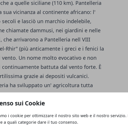
 che a quelle siciliane (110 km). Pantelleria
sua vicinanza al continente africano: l'
secoli e lasciò un marchio indelebile,
che chiamate dammusi, nei giardini e nelle
i, che arrivarono a Pantelleria nell VIII
l-Rhir" (più anticamente i greci e i fenici la
el vento. Un nome molto evocativo e non
tti continuamente battuta dal vento forte. È
ilissima grazie ai depositi vulcanici.
eria ha sviluppato un' agricoltura tutta
rate in piccole cavità, gli agrumeti sono
enso sui Cookie
vi vengono potati in modo che i rami restino
erra.
L' anima dell' isola di Pantelleria si
amo i cookie per ottimizzare il nostro sito web e il nostro servizio.
 marinara. Furono gli arabi a importare le
re a quali categorie dare il tuo consenso.