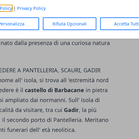
l' uva (in arabo Zabib, da cui lo Zibibbo,
Policy
|
Privacy Policy
ssito di Pantelleria). Vigneti e cappereti (
i
eale grazie al terreno di natura vulcanica e
Personalizza
Rifiuta Opzionali
Accetta Tut
i di pini marittimi e d' Aleppo,
inato dalla presenza di una curiosa natura
EDERE A PANTELLERIA, SCAURI, GADIR
nome all' isola, si trova all 'estremità nord
edere è il
castello di Barbacane
in pietra
poi ampliato dai normanni. Sull' isola di
alità da visitare, tra cui
Gadir
, la più
, il secondo porto di Pantelleria. Meritano
 funerari dell' età neolitica.