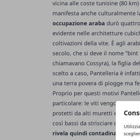
vicina alle coste tunisine (80 km)
manifesta anche culturalmente la 
occupazione araba
durò quattro 
evidente nelle architetture cubi
coltivazioni della vite. È agli arab
secolo, che si deve il nome "bint e
chiamavano Cossyra), la figlia d
scelto a caso, Pantelleria è infa
una terra povera di piogge ma fert
Proprio per questi motivi Pantell
particolare: le viti vengono inter
Cons
protetti da alti muretti e gli uli
così bassi da strisciare quasi a t
Utilizzi
rivela quindi contadina più che
sceglie