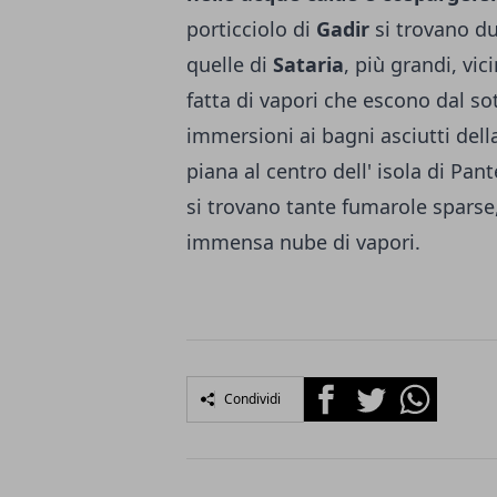
porticciolo di
Gadir
si trovano du
quelle di
Sataria
, più grandi, vic
fatta di vapori che escono dal so
immersioni ai bagni asciutti dell
piana al centro dell' isola di Pan
si trovano tante fumarole sparse
immensa nube di vapori.
Facebook
Twitter
Whatsapp
Condividi