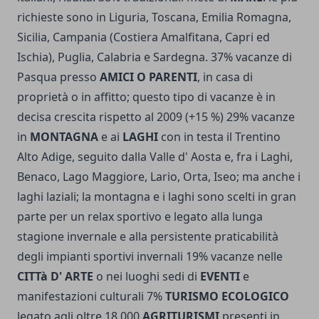
richieste sono in Liguria, Toscana, Emilia Romagna,
Sicilia, Campania (Costiera Amalfitana, Capri ed
Ischia), Puglia, Calabria e Sardegna. 37% vacanze di
Pasqua presso
AMICI O PARENTI
, in casa di
proprietà o in affitto; questo tipo di vacanze è in
decisa crescita rispetto al 2009 (+15 %) 29% vacanze
in
MONTAGNA
e ai
LAGHI
con in testa il Trentino
Alto Adige, seguito dalla Valle d' Aosta e, fra i Laghi,
Benaco, Lago Maggiore, Lario, Orta, Iseo; ma anche i
laghi laziali; la montagna e i laghi sono scelti in gran
parte per un relax sportivo e legato alla lunga
stagione invernale e alla persistente praticabilità
degli impianti sportivi invernali 19% vacanze nelle
CITTà D' ARTE
o nei luoghi sedi di
EVENTI
e
manifestazioni culturali 7%
TURISMO ECOLOGICO
legato agli oltre 18.000
AGRITURISMI
presenti in