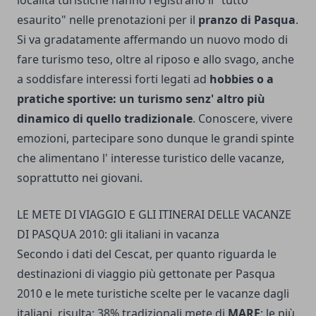
località turistiche hanno registrano il "tutto
esaurito" nelle prenotazioni per il
pranzo di Pasqua
.
Si va gradatamente affermando un nuovo modo di
fare turismo teso, oltre al riposo e allo svago, anche
a soddisfare interessi forti legati ad
hobbies o a
pratiche sportive: un turismo senz' altro più
dinamico di quello tradizionale
. Conoscere, vivere
emozioni, partecipare sono dunque le grandi spinte
che alimentano l' interesse turistico delle vacanze,
soprattutto nei giovani.
LE METE DI VIAGGIO E GLI ITINERAI DELLE VACANZE
DI PASQUA 2010: gli italiani in vacanza
Secondo i dati del Cescat, per quanto riguarda le
destinazioni di viaggio più gettonate per Pasqua
2010 e le mete turistiche scelte per le vacanze dagli
italiani, risulta: 38% tradizionali mete di
MARE
: le più