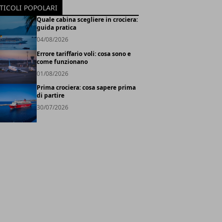
TICOLI POPOLARI
Quale cabina scegliere in crociera:
guida pratica
04/08/2026
Errore tariffario voli: cosa sono e
come funzionano
01/08/2026
Prima crociera: cosa sapere prima
di partire
30/07/2026