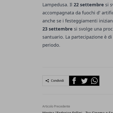
Lampedusa. Il
22 settembre
si s
accompagnata da fuochi d' artific
anche se i festeggiamenti inizia
23 settembre
si svolge una pro
santuario. La partecipazione è di
periodo.
Facebook
Twitter
Whatsapp
Condividi
Articolo Precedente
Mostra "Federico Fellini - Tra Cinema e S