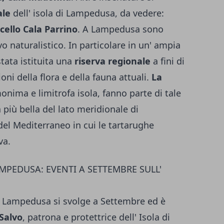
ale
dell' isola di Lampedusa, da vedere:
cello Cala Parrino
. A Lampedusa sono
vo naturalistico. In particolare in un' ampia
stata istituita una
riserva regionale
a fini di
oni della flora e della fauna attuali.
La
omonima e limitrofa isola, fanno parte di tale
a più bella del lato meridionale di
del Mediterraneo in cui le tartarughe
va.
MPEDUSA: EVENTI A SETTEMBRE SULL'
di Lampedusa si svolge a Settembre ed è
Salvo
, patrona e protettrice dell' Isola di