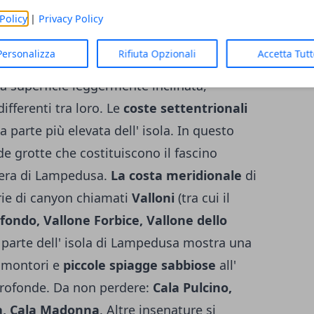
tto triangolare, si presenta come una sorta
Policy
|
Privacy Policy
se intorno agli 80-100 metri fino ad un
Personalizza
Rifiuta Opzionali
Accetta Tut
 del mare ad Alberto Sole. Pur essendo
a superficie leggermente inclinata,
fferenti tra loro. Le
coste settentrionali
 parte più elevata dell' isola. In questo
de grotte che costituiscono il fascino
tiera di Lampedusa.
La costa meridionale
di
ie di canyon chiamati
Valloni
(tra cui il
ofondo, Vallone Forbice, Vallone dello
ta parte dell' isola di Lampedusa mostra una
romontori e
piccole spiagge sabbiose
all'
profonde. Da non perdere:
Cala Pulcino,
ra, Cala Madonna
. Altre insenature si