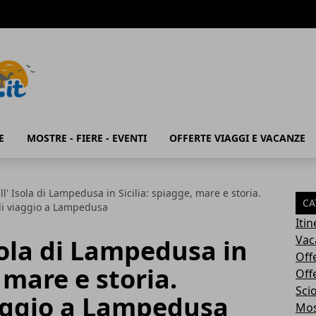
E
MOSTRE - FIERE - EVENTI
OFFERTE VIAGGI E VACANZE
l' Isola di Lampedusa in Sicilia: spiagge, mare e storia.
CA
 di viaggio a Lampedusa
Iti
Vac
sola di Lampedusa in
Off
, mare e storia.
Off
Sci
iaggio a Lampedusa
Most