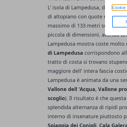
L' isola di Lampedusa, dall' aspe
Cookie 
di altopiano con quote molto bas
massimo di 133 metri sul livello
piccola di dimensioni, avendo un
Lampedusa mostra coste molto di
di Lampedusa
corrispondono alla
tratto di costa si trovano stupen
maggiore dell' intera fascia cos
Lampedusa è animata da una ser
Vallone dell 'Acqua, Vallone pr
scoglio
). Il risultato è che ques
splendida alternanza di ripidi p
interno di insenature piuttosto 
Spiaggia dei Conigli, Cala Gale