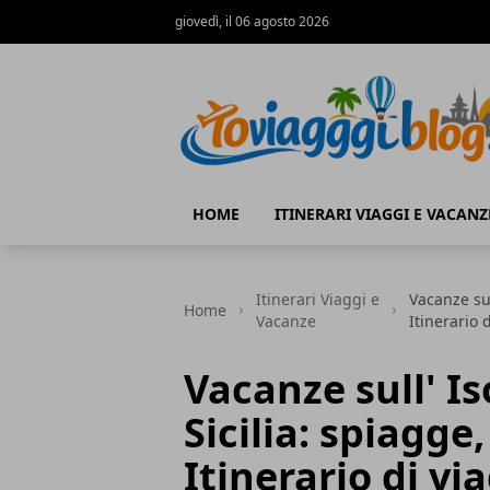
giovedì, il 06 agosto 2026
Io Viaggi Blog
HOME
ITINERARI VIAGGI E VACANZ
Itinerari Viaggi e
Vacanze sul
Home
Vacanze
Itinerario
Vacanze sull' I
Sicilia: spiagge
Itinerario di v