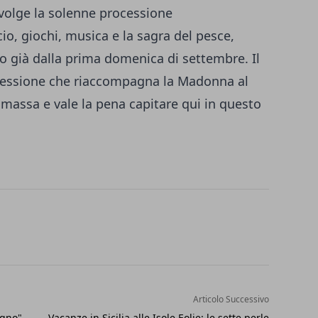
volge la solenne processione
io, giochi, musica e la sagra del pesce,
no già dalla prima domenica di settembre. Il
cessione che riaccompagna la Madonna al
 massa e vale la pena capitare qui in questo
Articolo Successivo
ogno"
Vacanze in Sicilia alle Isole Eolie: le sette perle