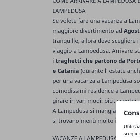
COME ARRIVARE A LAMPEDUSA 
LAMPEDUSA
Se volete fare una vacanza a Lamp
maggiore divertimento ad
Agost
tranquille, allora deve scegliere 
viaggio a Lampedusa. Arrivare sul
i
traghetti che partono da Port
e Catania
(durante l' estate anch
per una vacanza a Lampedusa sono
comodissimi residence a Lampedus
girare in vari modi: bici, scoote
A Lampedusa si mangia tantissim
Cons
si trovano menù molto invitanti,
Utilizzi
sceglie
VACANZE A LAMPEDUSA: LE COS