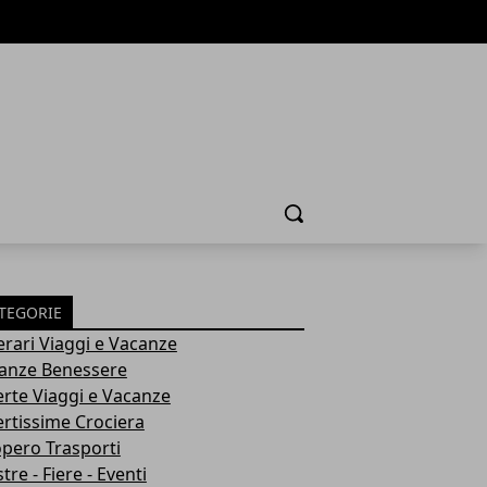
Cerca
TEGORIE
nerari Viaggi e Vacanze
anze Benessere
erte Viaggi e Vacanze
ertissime Crociera
opero Trasporti
re - Fiere - Eventi