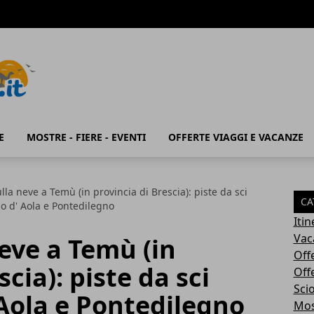
E
MOSTRE - FIERE - EVENTI
OFFERTE VIAGGI E VACANZE
la neve a Temù (in provincia di Brescia): piste da sci
CA
no d' Aola e Pontedilegno
Iti
Vac
eve a Temù (in
Off
scia): piste da sci
Off
Sci
 Aola e Pontedilegno
Most