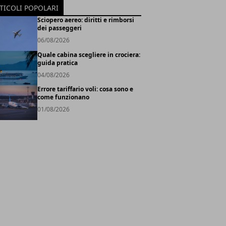
TICOLI POPOLARI
Sciopero aereo: diritti e rimborsi
dei passeggeri
06/08/2026
Quale cabina scegliere in crociera:
guida pratica
04/08/2026
Errore tariffario voli: cosa sono e
come funzionano
01/08/2026