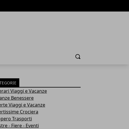
Cerca
TEGORIE
nerari Viaggi e Vacanze
anze Benessere
erte Viaggi e Vacanze
ertissime Crociera
opero Trasporti
re - Fiere - Eventi