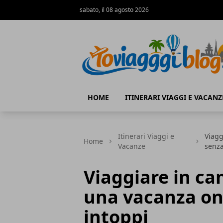
sabato, il 08 agosto 2026
Io Viaggi Blog
HOME
ITINERARI VIAGGI E VACANZ
Itinerari Viaggi e
Viagg
Home
Vacanze
senza
Viaggiare in cam
una vacanza on
intoppi