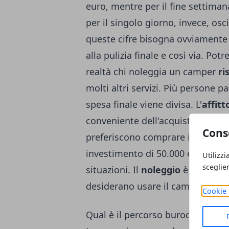
euro, mentre per il fine settimana
per il singolo giorno, invece, osc
queste cifre bisogna ovviamente 
alla pulizia finale e così via. P
realtà chi noleggia un camper
ri
molti altri servizi. Più persone p
spesa finale viene divisa. L'
affitt
conveniente dell'acquisto. Solo i
Cons
preferiscono comprare il mezzo:
investimento di 50.000 euro e più
Utilizzi
sceglie
situazioni. Il
noleggio
è certamen
desiderano usare il camper una vo
Cookie 
Qual è il percorso burocratico da