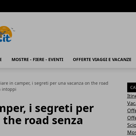
E
MOSTRE - FIERE - EVENTI
OFFERTE VIAGGI E VACANZE
iare in camper, i segreti per una vacanza on the road
CA
 intoppi
Iti
Vac
per, i segreti per
Off
 the road senza
Off
Sci
Most