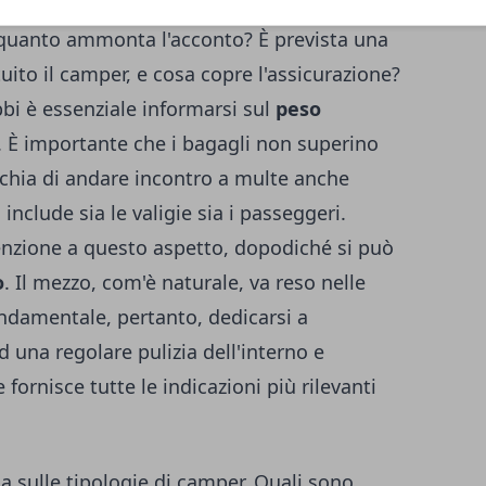
di
interrogativi
da sottoporre alla società
 quanto ammonta l'acconto? È prevista una
ito il camper, e cosa copre l'assicurazione?
bbi è essenziale informarsi sul
peso
. È importante che i bagagli non superino
schia di andare incontro a multe anche
 include sia le valigie sia i passeggeri.
enzione a questo aspetto, dopodiché si può
o
. Il mezzo, com'è naturale, va reso nelle
fondamentale, pertanto, dedicarsi a
d una regolare pulizia dell'interno e
 fornisce tutte le indicazioni più rilevanti
sulle tipologie di camper. Quali sono