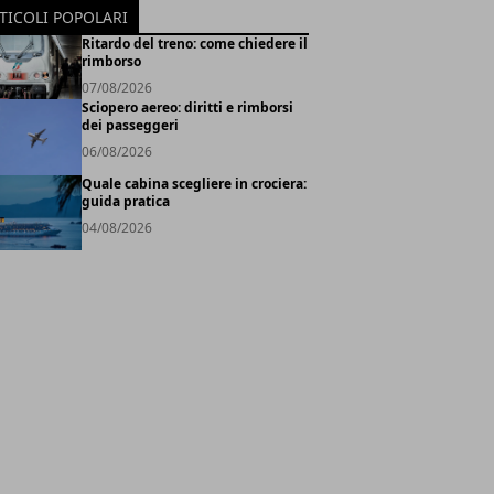
TICOLI POPOLARI
Ritardo del treno: come chiedere il
rimborso
07/08/2026
Sciopero aereo: diritti e rimborsi
dei passeggeri
06/08/2026
Quale cabina scegliere in crociera:
guida pratica
04/08/2026