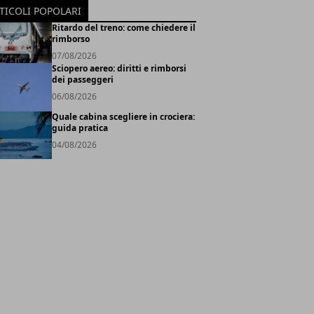
TICOLI POPOLARI
Ritardo del treno: come chiedere il
rimborso
07/08/2026
Sciopero aereo: diritti e rimborsi
dei passeggeri
06/08/2026
Quale cabina scegliere in crociera:
guida pratica
04/08/2026