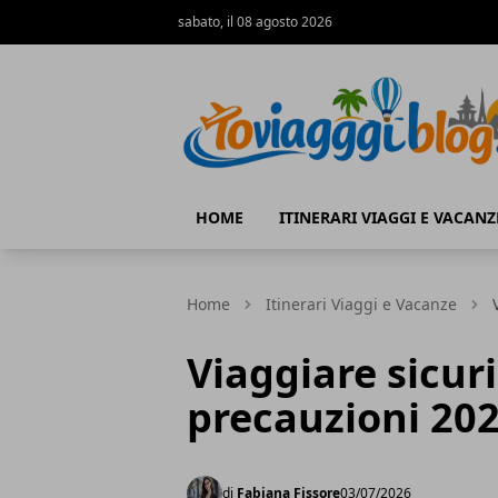
sabato, il 08 agosto 2026
Io Viaggi Blog
HOME
ITINERARI VIAGGI E VACANZ
Home
Itinerari Viaggi e Vacanze
Viaggiare sicuri
precauzioni 20
di
Fabiana Fissore
03/07/2026