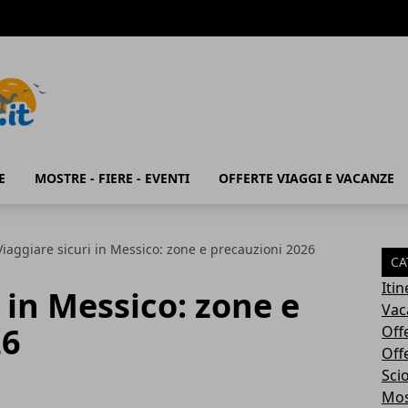
E
MOSTRE - FIERE - EVENTI
OFFERTE VIAGGI E VACANZE
Viaggiare sicuri in Messico: zone e precauzioni 2026
CA
Iti
 in Messico: zone e
Vac
26
Off
Off
Sci
Most