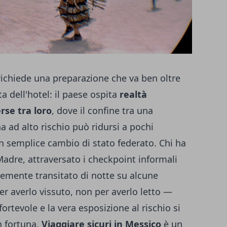
ichiede una preparazione che va ben oltre
ta dell'hotel: il paese ospita
realtà
rse tra loro
, dove il confine tra una
a ad alto rischio può ridursi a pochi
un semplice cambio di stato federato. Chi ha
 Madre, attraversato i checkpoint informali
cemente transitato di notte su alcune
r averlo vissuto, non per averlo letto —
fortevole e la vera esposizione al rischio si
n fortuna.
Viaggiare sicuri in Messico
è un