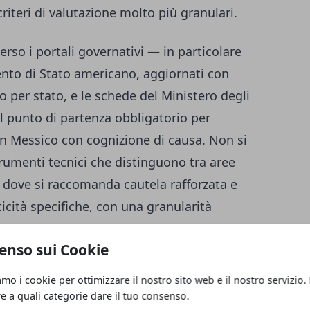
iteri di valutazione molto più granulari.
erso i portali governativi — in particolare
mento di Stato americano, aggiornati con
o per stato, e le schede del Ministero degli
l punto di partenza obbligatorio per
 in Messico con cognizione di causa. Non si
strumenti tecnici che distinguono tra aree
ee dove si raccomanda cautela rafforzata e
ticità specifiche, con una granularità
ornamenti è diventata sempre più precisa.
enso sui Cookie
io elevato nel 2026
amo i cookie per ottimizzare il nostro sito web e il nostro servizio.
re a quali categorie dare il tuo consenso.
inaloa, Tamaulipas e Zacatecas figurano