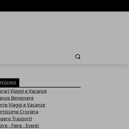
Cerca
TEGORIE
nerari Viaggi e Vacanze
anze Benessere
erte Viaggi e Vacanze
ertissime Crociera
opero Trasporti
re - Fiere - Eventi