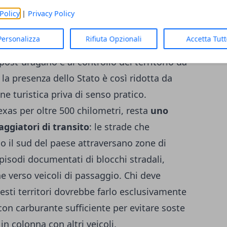
ima allerta
, e nel 2026 la situazione in
Policy
|
Privacy Policy
i normalizzazione strutturale; anzi, in
Personalizza
Rifiuta Opzionali
Accetta Tut
di fuori di Acapulco, che ha i suoi problemi
e post-uragano e al controllo del territorio da
 la presenza dello Stato è così ridotta da
e turistica priva di senso pratico.
Texas per oltre 500 chilometri, resta
uno
iaggiatori di transito
: le strade che
rso il sud del paese attraversano zone di
 episodi documentati di blocchi stradali,
he verso veicoli di passaggio. Chi deve
sti territori dovrebbe farlo esclusivamente
 con carburante sufficiente per evitare soste
in colonna con altri veicoli.