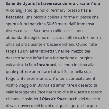
Salar de Uyuni; la traversata durerà circa un' ora
.
Vi consigliamo quindi di fermarvi presso l'
Isla
Pescados
, una piccola collina a forma di pesce che
spunta fuori per circa 50-60 metri dall' immensa
distesa di sale. Su questa collina crescono
abbondanti degli enormi cactus (alti circa 6-8 metri),
oltre ad altre piante erbacee e licheni. Quindi fate
tappa su un' altra "isoletta", nel bel mezzo del
deserto sorge infatti una formazione di origine
vulcanica, la
Isla Incahuasi
, salendo in cima alla
quale potrete ammirare tutto il Salar nella sua
folgorante estensione. Un' ultima curiosità per il
vostro viaggio in Bolivia ad ammirare il deserto di
sale: le leggende Inca narrano che in questo deserto
ci siano i cosiddetti
Ojos de Salar
(occhi del deserto
di sale), ovvero dei buchi dai quali sgorga l' acqua