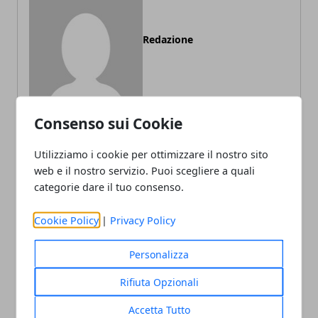
Redazione
Consenso sui Cookie
Utilizziamo i cookie per ottimizzare il nostro sito
web e il nostro servizio. Puoi scegliere a quali
ARTICOLI CORRELATI
categorie dare il tuo consenso.
Cookie Policy
|
Privacy Policy
Personalizza
Rifiuta Opzionali
Accetta Tutto