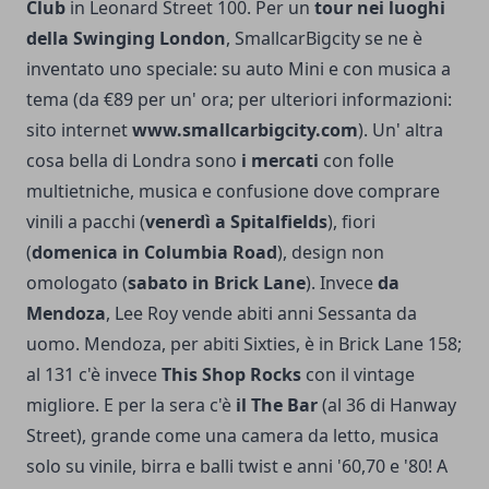
Club
in Leonard Street 100. Per un
tour nei luoghi
della Swinging London
, SmallcarBigcity se ne è
inventato uno speciale: su auto Mini e con musica a
tema (da €89 per un' ora; per ulteriori informazioni:
sito internet
www.smallcarbigcity.com
).
Un' altra
co­sa bella di Londra sono
i mercati
con folle
multietniche, musica e confusione dove comprare
vinili a pacchi (
venerdì a Spitalfields
), fio­ri
(
domenica in Columbia Road
), design non
omologato (
saba­to in Brick Lane
). Invece
da
Mendoza
, Lee Roy ven­de abiti anni Sessanta da
uomo. Mendoza, per abiti Sixties, è in Brick Lane 158;
al 131 c'è invece
This Shop Rocks
con il vintage
migliore. E per la sera c'è
il The Bar
(al 36 di Hanway
Street), grande come una camera da letto, musica
solo su vinile, birra e balli twist e anni '60,70 e '80! A