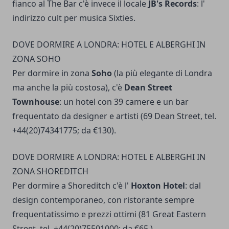
fianco al The Bar c'è invece il locale
JB's Records
: l'
indirizzo cult per musica Sixties.
DOVE DORMIRE A LONDRA: HOTEL E ALBERGHI IN
ZONA SOHO
Per dormire in zona
Soho
(la più elegante di Londra
ma anche la più costosa), c'è
Dean Street
Townhouse
: un hotel con 39 camere e un bar
frequentato da designer e artisti (69 Dean Street, tel.
+44(20)74341775; da €130).
DOVE DORMIRE A LONDRA: HOTEL E ALBERGHI IN
ZONA SHOREDITCH
Per dormire a Shoreditch c'è l'
Hoxton Hotel
: dal
design contemporaneo, con ristorante sempre
frequentatissimo e prezzi ottimi (81 Great Eastern
Street, tel. +44(20)75501000; da €65 ).