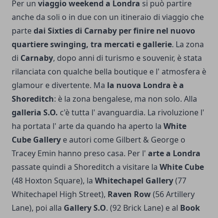
Per un
viaggio weekend a Londra
si può partire
anche da soli o in due con un itineraio di viaggio che
parte
dai Sixties di Carnaby per finire nel nuovo
quartiere swinging, tra mercati e gallerie
. La zona
di
Carnaby
, dopo anni di turismo e souvenir, è stata
rilanciata con qualche bella boutique e l' atmosfera è
glamour e divertente. Ma
la nuova Londra è a
Shoreditch
: è la zona bengalese, ma non solo. Alla
gal­leria S.O.
c'è tutta l' avanguardia. La rivoluzione l'
ha portata l' ar­te da quando ha aperto la
White
Cube Gallery
e autori come Gilbert & George o
Tracey Emin hanno preso casa. Per l'
arte a Londra
passate quindi a Shoreditch a visitare la
White Cube
(48 Hoxton Square), la
Whitechapel Gallery
(77
Whitechapel High Street),
Raven Row
(56 Artillery
Lane), poi alla
Gallery S.O
. (92 Brick Lane) e al
Book